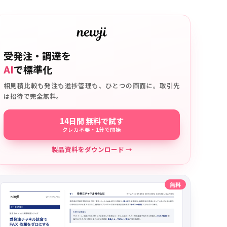
受発注・調達を
AI
で標準化
相見積比較も発注も進捗管理も、ひとつの画面に。取引先
は招待で完全無料。
14日間 無料で試す
クレカ不要・1分で開始
製品資料をダウンロード →
無料