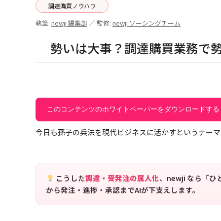
調達購買ノウハウ
執筆:
newji 編集部
／ 監修:
newji ソーシングチーム
勢いは大事？調達購買業務で
このコンテンツのホワイトペーパーをダウンロードする
今日も孫子の兵法を現代ビジネスに活かすというテーマ
こうした
調達・受発注の属人化
、newji なら
から発注・進捗・承認までAIが下支えします。