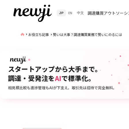
調達購買アウトソーシ
JP
EN
中文
お役立ち記事
勢いは大事？調達購買業務で勢いにのるには
スタートアップから大手まで。
調達・受発注を
AI
で標準化。
相見積比較も進捗管理もAIが下支え。取引先は招待で完全無料。