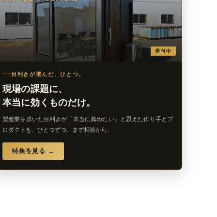
受付中
目利きが選んだ、ひとつ。
現場の課題に、
本当に効くものだけ。
製造業を歩いた目利きが「本当に薦めたい」と思えた作り手とプ
ロダクトを、ひとつずつ。まず相談から。
特集を見る →