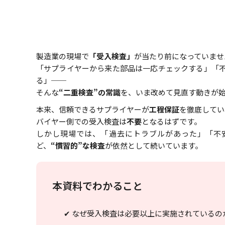
製造業の現場で
「受入検査」
が当たり前になっていませ
「サプライヤーから来た部品は一応チェックする」「
る」──
そんな
“二重検査”の常識
を、いま改めて見直す動きが始
本来、信頼できるサプライヤーが
工程保証
を徹底してい
バイヤー側での受入検査は
不要
となるはずです。
しかし現場では、「過去にトラブルがあった」「不
ど、
“慣習的”な検査
が依然として続いています。
本資料でわかること
✔ なぜ受入検査は必要以上に実施されているの