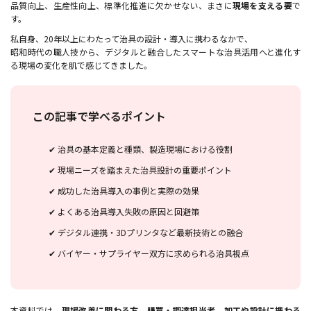
品質向上、生産性向上、標準化推進に欠かせない、まさに
現場を支える要
で
す。
私自身、20年以上にわたって治具の設計・導入に携わるなかで、
昭和時代の職人技から、デジタルと融合したスマートな治具活用へと進化す
る現場の変化を肌で感じてきました。
この記事で学べるポイント
✔ 治具の基本定義と種類、製造現場における役割
✔ 現場ニーズを踏まえた治具設計の重要ポイント
✔ 成功した治具導入の事例と実際の効果
✔ よくある治具導入失敗の原因と回避策
✔ デジタル連携・3Dプリンタなど最新技術との融合
✔ バイヤー・サプライヤー双方に求められる治具視点
本資料では、
現場改善に関わる方
、
購買・調達担当者
、
加工や設計に携わる