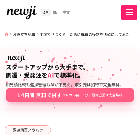
JP
EN
中文
お役立ち記事
工場で「つくる」ために購買の役割を明確にしてみた
スタートアップから大手まで。
調達・受発注を
AI
で標準化。
相見積比較も進捗管理もAIが下支え。取引先は招待で完全無料。
14日間 無料で試す
クレカ不要・1分／招待企業は完全無料
調達購買ノウハウ