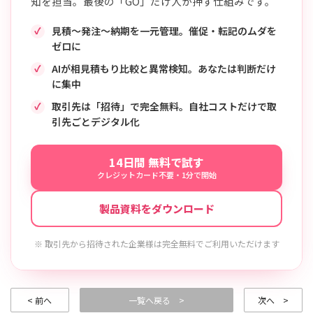
知を担当。最後の「GO」だけ人が押す仕組みです。
見積〜発注〜納期を一元管理。催促・転記のムダを
ゼロに
AIが相見積もり比較と異常検知。あなたは判断だけ
に集中
取引先は「招待」で完全無料。自社コストだけで取
引先ごとデジタル化
14日間 無料で試す
クレジットカード不要・1分で開始
製品資料をダウンロード
※ 取引先から招待された企業様は完全無料でご利用いただけます
< 前へ
一覧へ戻る >
次へ >