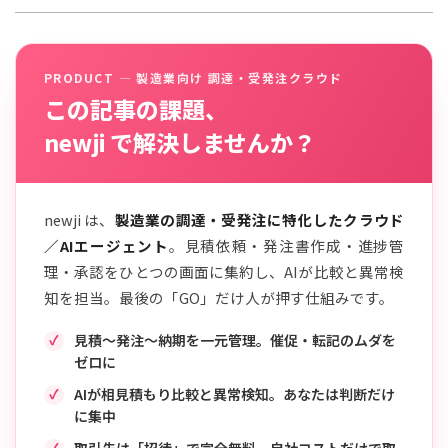
PRODUCT — 製造業向け 調達・受発注クラウド
この記事の課題、
newji で解決しませんか？
newji は、
製造業の調達・受発注に特化したクラウド
／AIエージェント
。見積依頼・発注書作成・進捗管
理・承認をひとつの画面に集約し、AIが比較と異常検
知を担当。最後の「GO」だけ人が押す仕組みです。
見積〜発注〜納期を一元管理。催促・転記のムダを
ゼロに
AIが相見積もり比較と異常検知。あなたは判断だけ
に集中
取引先は「招待」で完全無料。自社コストだけで取