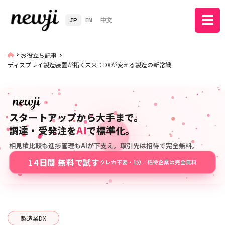
JP
EN
中文
お役立ち記事
ディスプレイ製造装置が拓く未来：DXが変える製造の新常識
スタートアップから大手まで。
調達・受発注を
AI
で標準化。
相見積比較も進捗管理もAIが下支え。取引先は招待で完全無料。
14日間 無料で試す
クレカ不要・1分／招待企業は完全無料
製造業DX