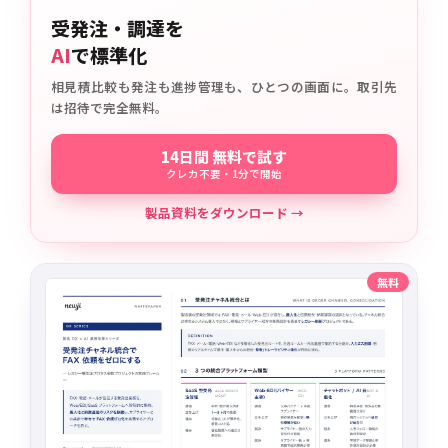
受発注・調達を
AI
で標準化
相見積比較も発注も進捗管理も、ひとつの画面に。取引先
は招待で完全無料。
14日間 無料で試す
クレカ不要・1分で開始
製品資料をダウンロード →
無料