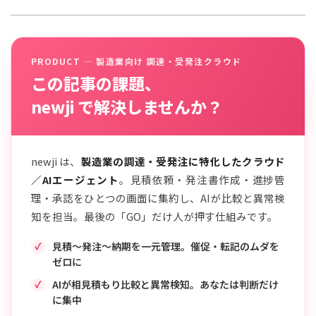
PRODUCT — 製造業向け 調達・受発注クラウド
この記事の課題、
newji で解決しませんか？
newji は、
製造業の調達・受発注に特化したクラウド
／AIエージェント
。見積依頼・発注書作成・進捗管
理・承認をひとつの画面に集約し、AIが比較と異常検
知を担当。最後の「GO」だけ人が押す仕組みです。
見積〜発注〜納期を一元管理。催促・転記のムダを
ゼロに
AIが相見積もり比較と異常検知。あなたは判断だけ
に集中