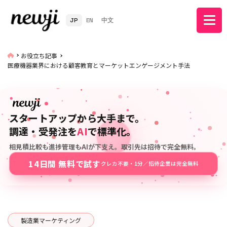
JP
EN
中文
お役立ち記事
医療機器業界における顧客教育とマーケットエンゲージメント手法
スタートアップから大手まで。
調達・受発注を
AI
で標準化。
相見積比較も進捗管理もAIが下支え。取引先は招待で完全無料。
14日間 無料で試す
クレカ不要・1分／招待企業は完全無料
製造業マーケティング