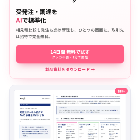
受発注・調達を
AI
で標準化
相見積比較も発注も進捗管理も、ひとつの画面に。取引先
は招待で完全無料。
14日間 無料で試す
クレカ不要・1分で開始
製品資料をダウンロード →
無料