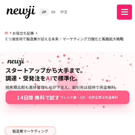
JP
EN
中文
お役立ち記事
ミリ波技術で製造業が迎える未来：マーケティング力強化と販路拡大戦略
スタートアップから大手まで。
調達・受発注を
AI
で標準化。
相見積比較も進捗管理もAIが下支え。取引先は招待で完全無料。
14日間 無料で試す
クレカ不要・1分／招待企業は完全無料
製造業マーケティング