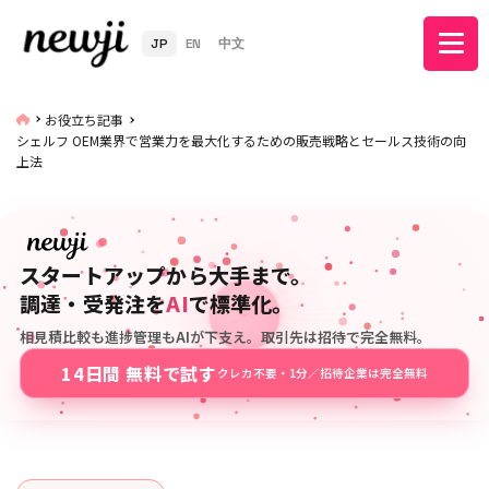
JP
EN
中文
お役立ち記事
シェルフ OEM業界で営業力を最大化するための販売戦略とセールス技術の向
上法
スタートアップから大手まで。
調達・受発注を
AI
で標準化。
相見積比較も進捗管理もAIが下支え。取引先は招待で完全無料。
14日間 無料で試す
クレカ不要・1分／招待企業は完全無料