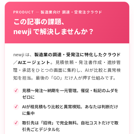
PRODUCT — 製造業向け 調達・受発注クラウド
この記事の課題、
newji で解決しませんか？
newji は、
製造業の調達・受発注に特化したクラウド
／AIエージェント
。見積依頼・発注書作成・進捗管
理・承認をひとつの画面に集約し、AIが比較と異常検
知を担当。最後の「GO」だけ人が押す仕組みです。
見積〜発注〜納期を一元管理。催促・転記のムダを
ゼロに
AIが相見積もり比較と異常検知。あなたは判断だけ
に集中
取引先は「招待」で完全無料。自社コストだけで取
引先ごとデジタル化