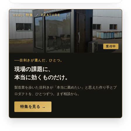
newji 特集
／
FEATURE
受付中
目利きが選んだ、ひとつ。
現場の課題に、
本当に効くものだけ。
製造業を歩いた目利きが「本当に薦めたい」と思えた作り手とプ
ロダクトを、ひとつずつ。まず相談から。
特集を見る →