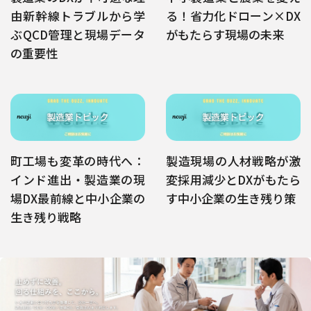
由――新幹線トラブルから学
る！省力化ドローン×DX
ぶQCD管理と現場データ
がもたらす現場の未来
の重要性
町工場も変革の時代へ：
製造現場の人材戦略が激
インド進出・製造業の現
変――採用減少とDXがもたら
場DX最前線と中小企業の
す中小企業の生き残り策
生き残り戦略