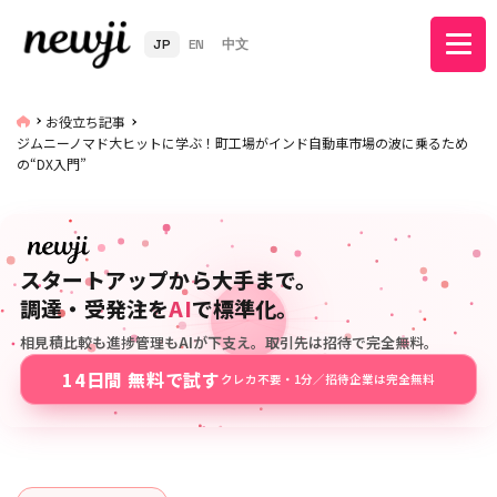
JP
EN
中文
お役立ち記事
ジムニーノマド大ヒットに学ぶ！町工場がインド自動車市場の波に乗るため
の“DX入門”
スタートアップから大手まで。
調達・受発注を
AI
で標準化。
相見積比較も進捗管理もAIが下支え。取引先は招待で完全無料。
14日間 無料で試す
クレカ不要・1分／招待企業は完全無料