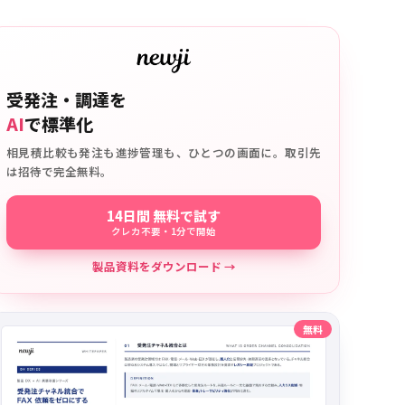
受発注・調達を
AI
で標準化
相見積比較も発注も進捗管理も、ひとつの画面に。取引先
は招待で完全無料。
14日間 無料で試す
クレカ不要・1分で開始
製品資料をダウンロード →
無料