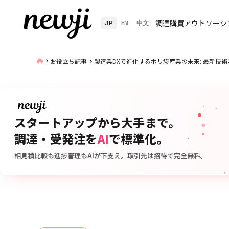
調達購買アウトソーシ
JP
EN
中文
お役立ち記事
製造業DXで進化するポリ袋産業の未来: 最新技
スタートアップから大手まで。
調達・受発注を
AI
で標準化。
相見積比較も進捗管理もAIが下支え。取引先は招待で完全無料。