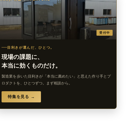
受付中
目利きが選んだ、ひとつ。
現場の課題に、
本当に効くものだけ。
製造業を歩いた目利きが「本当に薦めたい」と思えた作り手とプ
ロダクトを、ひとつずつ。まず相談から。
特集を見る →