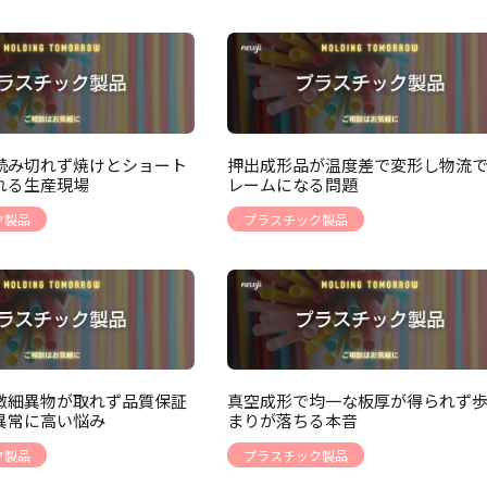
読み切れず焼けとショート
押出成形品が温度差で変形し物流
れる生産現場
レームになる問題
ク製品
プラスチック製品
微細異物が取れず品質保証
真空成形で均一な板厚が得られず
異常に高い悩み
まりが落ちる本音
ク製品
プラスチック製品