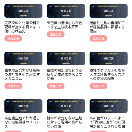
天然染料と化学染料で
染色機の攪拌むらが色
機能性生地の裏面加工
現場が抱える見えない
ムラを生む根本原因
が縫製品質に影響する
使い分け苦労
理由
繊維工業
繊維工業
繊維工業
生地の反発力が縫製時
繊維の熱処理で起きる
繊維のケミカル処理が
の波打ちを引き起こす
反りが生産性を落とす
人体に影響するリスク
メカニズム
問題
への現場の配慮
繊維工業
繊維工業
繊維工業
高密度生地で針が通ら
縮率が安定しない生地
糸の色がロットによっ
ない縫製現場のストレ
に対する現場の終わら
て“微妙に違う”のに現
ス
ない対策
場が振り回される理由