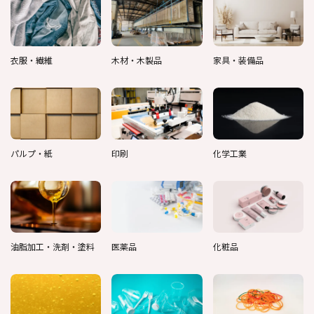
衣服・繊維
木材・木製品
家具・装備品
パルプ・紙
印刷
化学工業
油脂加工・洗剤・塗料
医薬品
化粧品