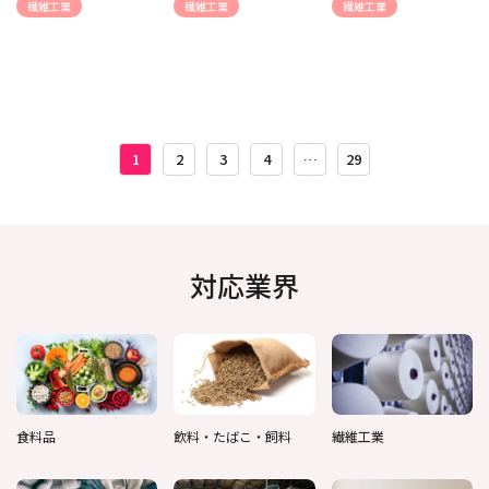
繊維工業
繊維工業
繊維工業
投
稿
1
2
3
4
…
29
の
ペー
ジ
送
対応業界
り
食料品
飲料・たばこ・飼料
繊維工業