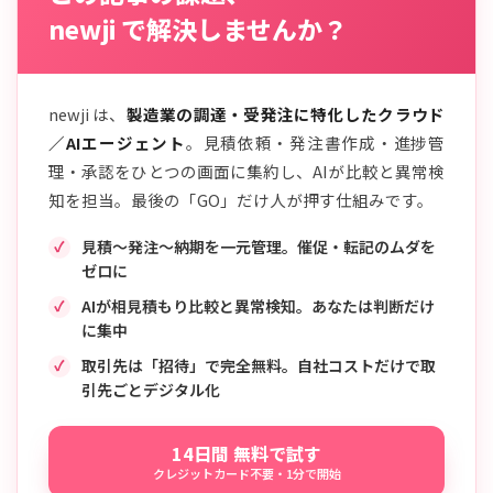
newji で解決しませんか？
newji は、
製造業の調達・受発注に特化したクラウド
／AIエージェント
。見積依頼・発注書作成・進捗管
理・承認をひとつの画面に集約し、AIが比較と異常検
知を担当。最後の「GO」だけ人が押す仕組みです。
見積〜発注〜納期を一元管理。催促・転記のムダを
ゼロに
AIが相見積もり比較と異常検知。あなたは判断だけ
に集中
取引先は「招待」で完全無料。自社コストだけで取
引先ごとデジタル化
14日間 無料で試す
クレジットカード不要・1分で開始