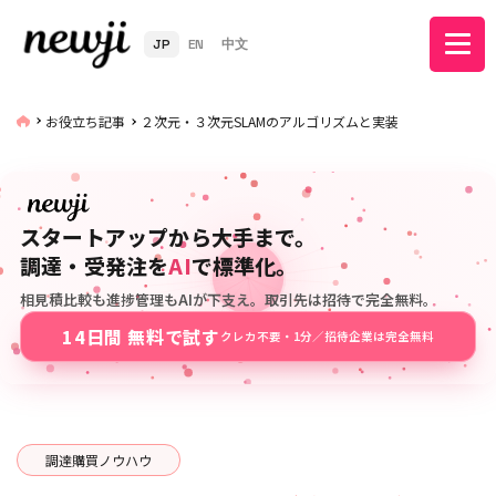
JP
EN
中文
お役立ち記事
２次元・３次元SLAMのアルゴリズムと実装
スタートアップから大手まで。
調達・受発注を
AI
で標準化。
相見積比較も進捗管理もAIが下支え。取引先は招待で完全無料。
14日間 無料で試す
クレカ不要・1分／招待企業は完全無料
調達購買ノウハウ