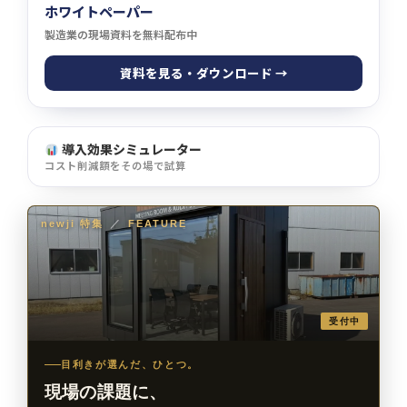
ホワイトペーパー
製造業の現場資料を無料配布中
資料を見る・ダウンロード →
導入効果シミュレーター
コスト削減額をその場で試算
newji 特集
／
FEATURE
受付中
目利きが選んだ、ひとつ。
現場の課題に、