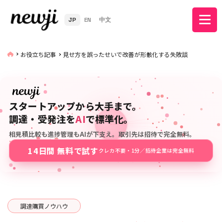
JP
EN
中文
お役立ち記事
見せ方を誤ったせいで改善が形骸化する失敗談
スタートアップから大手まで。
調達・受発注を
AI
で標準化。
相見積比較も進捗管理もAIが下支え。取引先は招待で完全無料。
14日間 無料で試す
クレカ不要・1分／招待企業は完全無料
調達購買ノウハウ