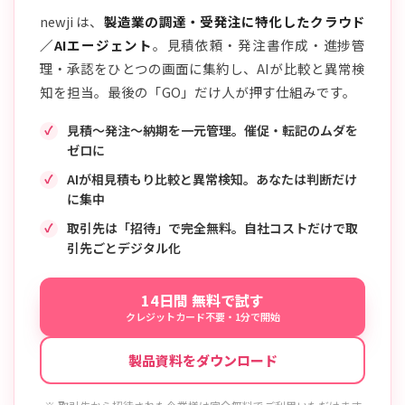
newji は、
製造業の調達・受発注に特化したクラウド
／AIエージェント
。見積依頼・発注書作成・進捗管
理・承認をひとつの画面に集約し、AIが比較と異常検
知を担当。最後の「GO」だけ人が押す仕組みです。
見積〜発注〜納期を一元管理。催促・転記のムダを
ゼロに
AIが相見積もり比較と異常検知。あなたは判断だけ
に集中
取引先は「招待」で完全無料。自社コストだけで取
引先ごとデジタル化
14日間 無料で試す
クレジットカード不要・1分で開始
製品資料をダウンロード