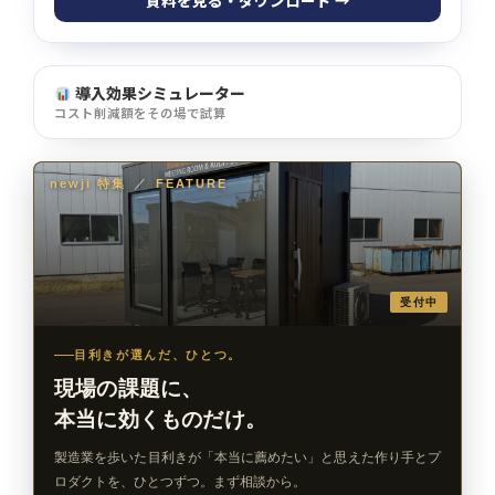
資料を見る・ダウンロード →
導入効果シミュレーター
コスト削減額をその場で試算
newji 特集
／
FEATURE
受付中
目利きが選んだ、ひとつ。
現場の課題に、
本当に効くものだけ。
製造業を歩いた目利きが「本当に薦めたい」と思えた作り手とプ
ロダクトを、ひとつずつ。まず相談から。