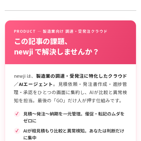
PRODUCT — 製造業向け 調達・受発注クラウド
この記事の課題、
newji で解決しませんか？
newji は、
製造業の調達・受発注に特化したクラウド
／AIエージェント
。見積依頼・発注書作成・進捗管
理・承認をひとつの画面に集約し、AIが比較と異常検
知を担当。最後の「GO」だけ人が押す仕組みです。
見積〜発注〜納期を一元管理。催促・転記のムダを
ゼロに
AIが相見積もり比較と異常検知。あなたは判断だけ
に集中