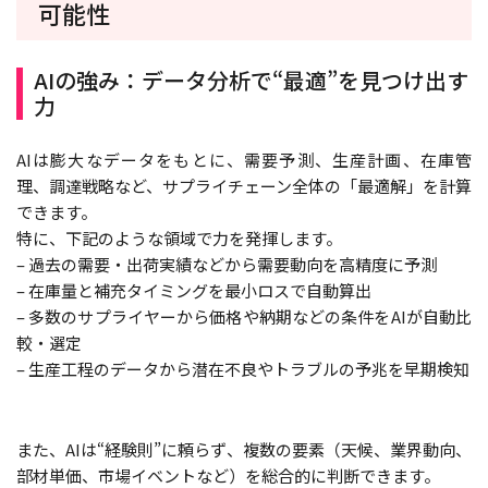
可能性
AIの強み：データ分析で“最適”を見つけ出す
力
AIは膨大なデータをもとに、需要予測、生産計画、在庫管
理、調達戦略など、サプライチェーン全体の「最適解」を計算
できます。
特に、下記のような領域で力を発揮します。
– 過去の需要・出荷実績などから需要動向を高精度に予測
– 在庫量と補充タイミングを最小ロスで自動算出
– 多数のサプライヤーから価格や納期などの条件をAIが自動比
較・選定
– 生産工程のデータから潜在不良やトラブルの予兆を早期検知
また、AIは“経験則”に頼らず、複数の要素（天候、業界動向、
部材単価、市場イベントなど）を総合的に判断できます。