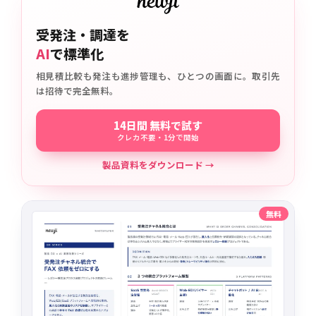
受発注・調達を
AI
で標準化
相見積比較も発注も進捗管理も、ひとつの画面に。取引先
は招待で完全無料。
14日間 無料で試す
クレカ不要・1分で開始
製品資料をダウンロード →
無料