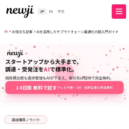
JP
EN
中文
お役立ち記事
AIを活用したサプライチェーン最適化の超入門ガイド
スタートアップから大手まで。
調達・受発注を
AI
で標準化。
相見積比較も進捗管理もAIが下支え。取引先は招待で完全無料。
14日間 無料で試す
クレカ不要・1分／招待企業は完全無料
調達購買ノウハウ