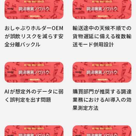
おしゃぶりホルダーOEM
輸送途中の天候不順での
が誤飲リスクを減らす安
貨物遅延に備える複数輸
全分離バックル
送モード併用設計
AIが想定外のデータに弱
購買部門が推奨する調達
く誤判定を出す問題
業務におけるAI導入の効
果測定方法