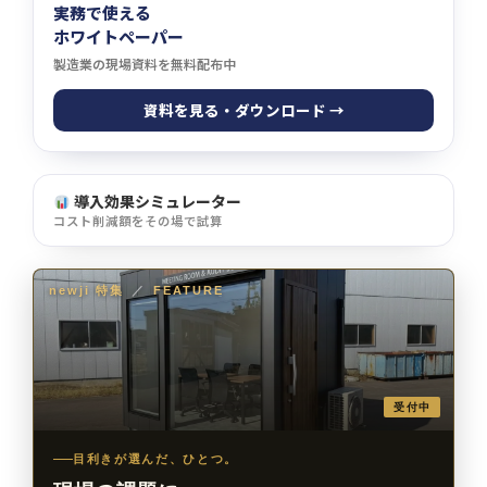
実務で使える
ホワイトペーパー
製造業の現場資料を無料配布中
資料を見る・ダウンロード →
導入効果シミュレーター
コスト削減額をその場で試算
newji 特集
／
FEATURE
受付中
目利きが選んだ、ひとつ。