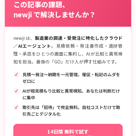
この記事の課題、
newji で解決しませんか？
newji は、
製造業の調達・受発注に特化したクラウド
／AIエージェント
。見積依頼・発注書作成・進捗管
理・承認をひとつの画面に集約し、AIが比較と異常検
知を担当。最後の「GO」だけ人が押す仕組みです。
見積〜発注〜納期を一元管理。催促・転記のムダを
ゼロに
AIが相見積もり比較と異常検知。あなたは判断だけ
に集中
取引先は「招待」で完全無料。自社コストだけで取
引先ごとデジタル化
14日間 無料で試す