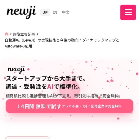
JP
EN
中文
お役立ち記事
自動運転（Level4）の実現技術と今後の動向：ダイナミックマップと
Autowareの応用
スタートアップから大手まで。
調達・受発注を
AI
で標準化。
相見積比較も進捗管理もAIが下支え。取引先は招待で完全無料。
14日間 無料で試す
クレカ不要・1分／招待企業は完全無料