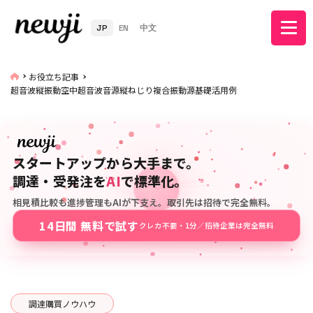
JP
EN
中文
お役立ち記事
超音波縦振動空中超音波音源縦ねじり複合振動源基礎活用例
スタートアップから大手まで。
調達・受発注を
AI
で標準化。
相見積比較も進捗管理もAIが下支え。取引先は招待で完全無料。
14日間 無料で試す
クレカ不要・1分／招待企業は完全無料
調達購買ノウハウ