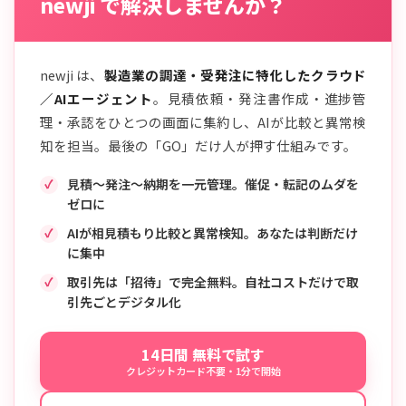
newji で解決しませんか？
newji は、
製造業の調達・受発注に特化したクラウド
／AIエージェント
。見積依頼・発注書作成・進捗管
理・承認をひとつの画面に集約し、AIが比較と異常検
知を担当。最後の「GO」だけ人が押す仕組みです。
見積〜発注〜納期を一元管理。催促・転記のムダを
ゼロに
AIが相見積もり比較と異常検知。あなたは判断だけ
に集中
取引先は「招待」で完全無料。自社コストだけで取
引先ごとデジタル化
14日間 無料で試す
クレジットカード不要・1分で開始