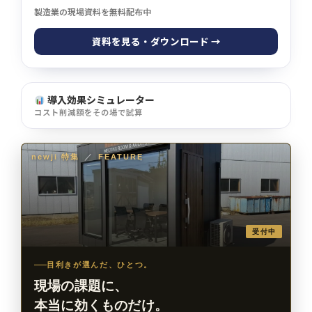
製造業の現場資料を無料配布中
資料を見る・ダウンロード →
導入効果シミュレーター
コスト削減額をその場で試算
newji 特集
／
FEATURE
受付中
目利きが選んだ、ひとつ。
現場の課題に、
本当に効くものだけ。