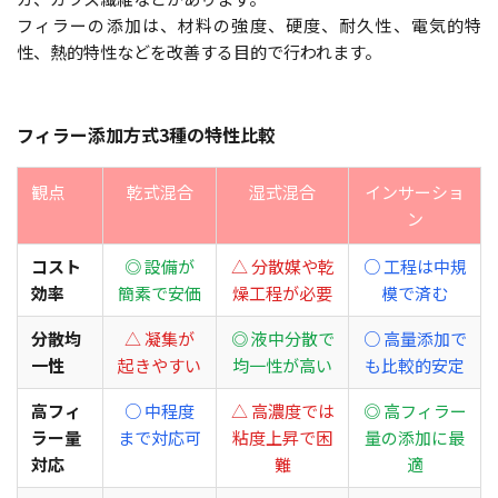
フィラーの添加は、材料の強度、硬度、耐久性、電気的特
性、熱的特性などを改善する目的で行われます。
フィラー添加方式3種の特性比較
観点
乾式混合
湿式混合
インサーショ
ン
コスト
◎ 設備が
△ 分散媒や乾
○ 工程は中規
効率
簡素で安価
燥工程が必要
模で済む
分散均
△ 凝集が
◎ 液中分散で
○ 高量添加で
一性
起きやすい
均一性が高い
も比較的安定
高フィ
○ 中程度
△ 高濃度では
◎ 高フィラー
ラー量
まで対応可
粘度上昇で困
量の添加に最
対応
難
適