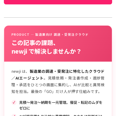
PRODUCT — 製造業向け 調達・受発注クラウド
この記事の課題、
newji で解決しませんか？
newji は、
製造業の調達・受発注に特化したクラウド
／AIエージェント
。見積依頼・発注書作成・進捗管
理・承認をひとつの画面に集約し、AIが比較と異常検
知を担当。最後の「GO」だけ人が押す仕組みです。
見積〜発注〜納期を一元管理。催促・転記のムダを
ゼロに