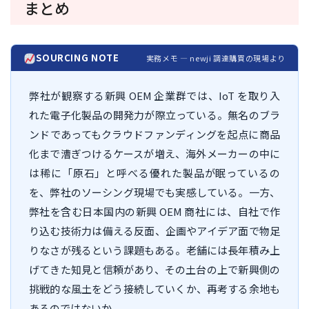
まとめ
SOURCING NOTE
実務メモ — newji 調達購買の現場より
弊社が観察する新興 OEM 企業群では、IoT を取り入
れた電子化製品の開発力が際立っている。無名のブラ
ンドであってもクラウドファンディングを起点に商品
化まで漕ぎつけるケースが増え、海外メーカーの中に
は稀に「原石」と呼べる優れた製品が眠っているの
を、弊社のソーシング現場でも実感している。一方、
弊社を含む日本国内の新興 OEM 商社には、自社で作
り込む技術力は備える反面、企画やアイデア面で物足
りなさが残るという課題もある。老舗には長年積み上
げてきた知見と信頼があり、その土台の上で新興側の
挑戦的な風土をどう接続していくか、再考する余地も
あるのではないか。