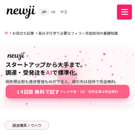
JP
EN
中文
お役立ち記事
高分子化学で必要なフィラー添加技術の基礎知識
スタートアップから大手まで。
調達・受発注を
AI
で標準化。
相見積比較も進捗管理もAIが下支え。取引先は招待で完全無料。
14日間 無料で試す
クレカ不要・1分／招待企業は完全無料
調達購買ノウハウ