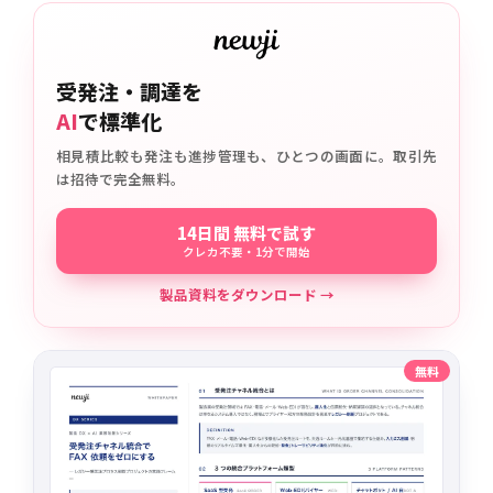
受発注・調達を
AI
で標準化
相見積比較も発注も進捗管理も、ひとつの画面に。取引先
は招待で完全無料。
14日間 無料で試す
クレカ不要・1分で開始
製品資料をダウンロード →
無料