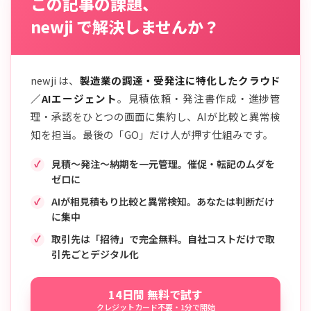
この記事の課題、
newji で解決しませんか？
newji は、
製造業の調達・受発注に特化したクラウド
／AIエージェント
。見積依頼・発注書作成・進捗管
理・承認をひとつの画面に集約し、AIが比較と異常検
知を担当。最後の「GO」だけ人が押す仕組みです。
見積〜発注〜納期を一元管理。催促・転記のムダを
ゼロに
AIが相見積もり比較と異常検知。あなたは判断だけ
に集中
取引先は「招待」で完全無料。自社コストだけで取
引先ごとデジタル化
14日間 無料で試す
クレジットカード不要・1分で開始