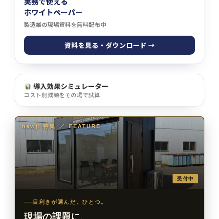
実務で使える
ホワイトペーパー
製造業の現場資料を無料配布中
資料を見る・ダウンロード →
導入効果シミュレーター
コスト削減額をその場で試算
newji 特集
／
FEATURE
受付中
目利きが選んだ、ひとつ。
現場の課題に、