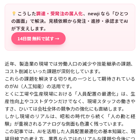
こうした
調達・受発注の属人化
、newji なら「ひとつ
の画面」で解決。見積依頼から発注・進捗・承認までAI
が下支えします。
14日間 無料で試す →
近年、製造業の現場では労働人口の減少や技能継承の課題、
コスト削減といった課題が深刻化しています。
これらの課題を解決する切り札の一つとして期待されている
のがAI（人工知能）の活用です。
とくに工場や生産現場における「人員配置の最適化」は、生
産性向上やコストダウンだけでなく、現場スタッフの働きや
すさ、ひいては会社全体の競争力の強化にも直結します。
しかし現場のリアルは、昭和の時代から続く「人の勘と経
験」が重視されるアナログな側面も色濃く残っています。
この記事では、AIを活用した人員配置最適化の基本知識と、現
場目線での考え方、業界ならではのリアルな課題や今後につ