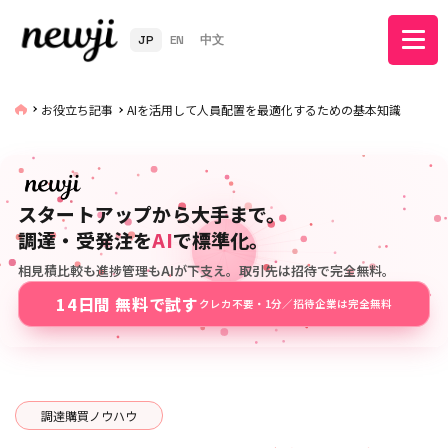
JP
EN
中文
お役立ち記事
AIを活用して人員配置を最適化するための基本知識
スタートアップから大手まで。
調達・受発注を
AI
で標準化。
相見積比較も進捗管理もAIが下支え。取引先は招待で完全無料。
14日間 無料で試す
クレカ不要・1分／招待企業は完全無料
調達購買ノウハウ