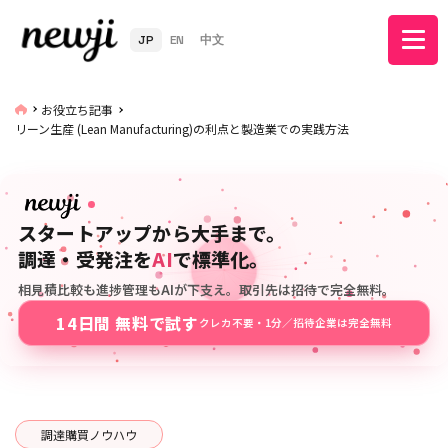
JP
EN
中文
お役立ち記事
リーン生産 (Lean Manufacturing)の利点と製造業での実践方法
スタートアップから大手まで。
調達・受発注を
AI
で標準化。
相見積比較も進捗管理もAIが下支え。取引先は招待で完全無料。
14日間 無料で試す
クレカ不要・1分／招待企業は完全無料
調達購買ノウハウ