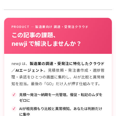
PRODUCT — 製造業向け 調達・受発注クラウド
この記事の課題、
newji で解決しませんか？
newji は、
製造業の調達・受発注に特化したクラウド
／AIエージェント
。見積依頼・発注書作成・進捗管
理・承認をひとつの画面に集約し、AIが比較と異常検
知を担当。最後の「GO」だけ人が押す仕組みです。
見積〜発注〜納期を一元管理。催促・転記のムダを
ゼロに
AIが相見積もり比較と異常検知。あなたは判断だけ
に集中