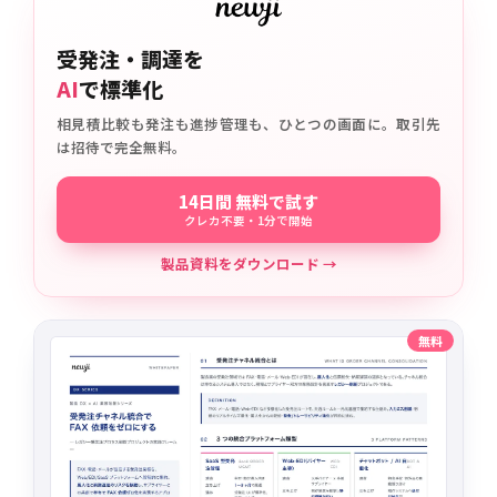
受発注・調達を
AI
で標準化
相見積比較も発注も進捗管理も、ひとつの画面に。取引先
は招待で完全無料。
14日間 無料で試す
クレカ不要・1分で開始
製品資料をダウンロード →
無料