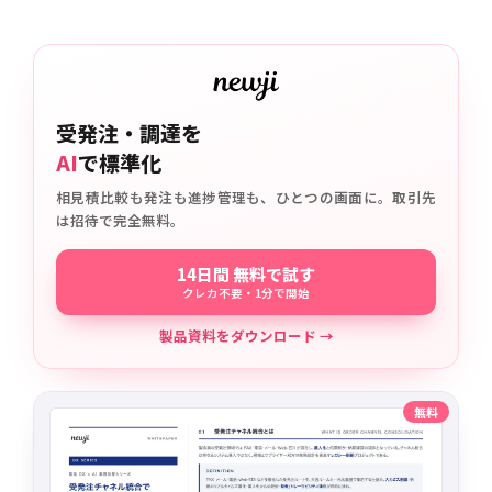
受発注・調達を
AI
で標準化
相見積比較も発注も進捗管理も、ひとつの画面に。取引先
は招待で完全無料。
14日間 無料で試す
クレカ不要・1分で開始
製品資料をダウンロード →
無料