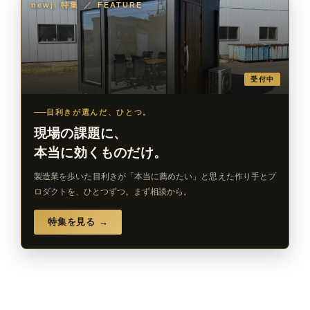
newji 特集
／
FEATURE
受付中
目利きが選んだ、ひとつ。
現場の課題に、
本当に効くものだけ。
製造業を歩いた目利きが「本当に薦めたい」と思えた作り手とプ
ロダクトを、ひとつずつ。まず相談から。
特集を見る →