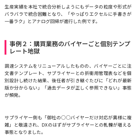
生産実績を本社で統合分析しようにもデータの粒度や形式が
バラバラで統合困難となり、「やっぱりエクセルに手書きが
一番ラク」とアナログ回帰が進行した例です。
事例２：購買業務のバイヤーごと個別テンプ
レート地獄
調達システムをリニューアルしたものの、バイヤーごとに注
文書テンプレート、サプライヤーとの折衝用管理表などを個
別設計し続けた結果、後任者が引き継ぐたびに「どれが最新
版か分からない」「過去データが正しく参照できない」事態
が頻発。
サプライヤー側も「御社の○○バイヤーだけ対応が異様に複
雑」と敬遠され、DXのはずがサプライヤーとの軋轢が増える
事態となりました。