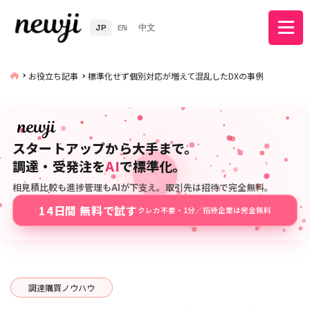
JP
EN
中文
お役立ち記事
標準化せず個別対応が増えて混乱したDXの事例
スタートアップから大手まで。
調達・受発注を
AI
で標準化。
相見積比較も進捗管理もAIが下支え。取引先は招待で完全無料。
14日間 無料で試す
クレカ不要・1分／招待企業は完全無料
調達購買ノウハウ