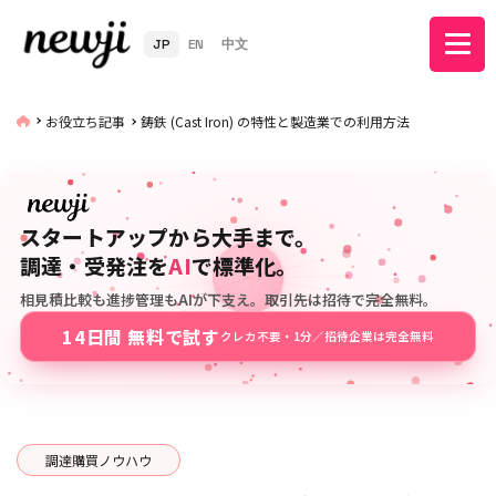
JP
EN
中文
お役立ち記事
鋳鉄 (Cast Iron) の特性と製造業での利用方法
スタートアップから大手まで。
調達・受発注を
AI
で標準化。
相見積比較も進捗管理もAIが下支え。取引先は招待で完全無料。
14日間 無料で試す
クレカ不要・1分／招待企業は完全無料
調達購買ノウハウ