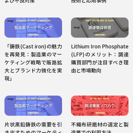
よび不良対策
技術と応用事例
「鋳鉄(Cast iron)の魅力
Lithium Iron Phosphate
を再発見：製造業のマー
(LFP)のメリット：調達
ケティング戦略で販路拡
購買部門が注目すべき理
大とブランド力強化を実
由と市場動向
現」
片状黒鉛鋳鉄の需要を引
不織布研磨材の選定と製
き出すためのマーケティ
造業での利用方法