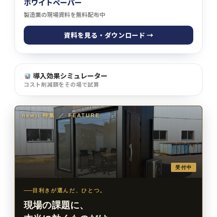
ホワイトペーパー
製造業の現場資料を無料配布中
資料を見る・ダウンロード →
導入効果シミュレーター
コスト削減額をその場で試算
newji 特集
／
FEATURE
受付中
目利きが選んだ、ひとつ。
現場の課題に、