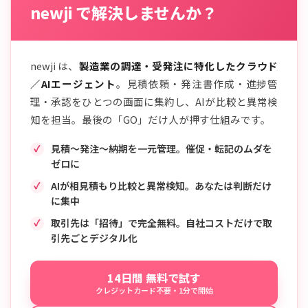
newji で解決しませんか？
newji は、
製造業の調達・受発注に特化したクラウド
／AIエージェント
。見積依頼・発注書作成・進捗管
理・承認をひとつの画面に集約し、AIが比較と異常検
知を担当。最後の「GO」だけ人が押す仕組みです。
見積〜発注〜納期を一元管理。催促・転記のムダを
ゼロに
AIが相見積もり比較と異常検知。あなたは判断だけ
に集中
取引先は「招待」で完全無料。自社コストだけで取
引先ごとデジタル化
14日間 無料で試す
クレジットカード不要・1分で開始