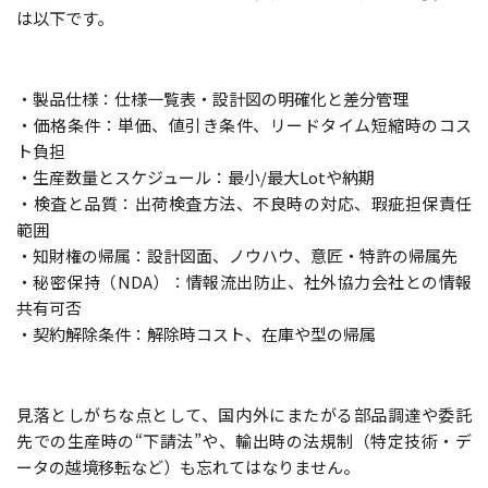
は以下です。
・製品仕様：仕様一覧表・設計図の明確化と差分管理
・価格条件：単価、値引き条件、リードタイム短縮時のコス
ト負担
・生産数量とスケジュール：最小/最大Lotや納期
・検査と品質：出荷検査方法、不良時の対応、瑕疵担保責任
範囲
・知財権の帰属：設計図面、ノウハウ、意匠・特許の帰属先
・秘密保持（NDA）：情報流出防止、社外協力会社との情報
共有可否
・契約解除条件：解除時コスト、在庫や型の帰属
見落としがちな点として、国内外にまたがる部品調達や委託
先での生産時の“下請法”や、輸出時の法規制（特定技術・デ
ータの越境移転など）も忘れてはなりません。