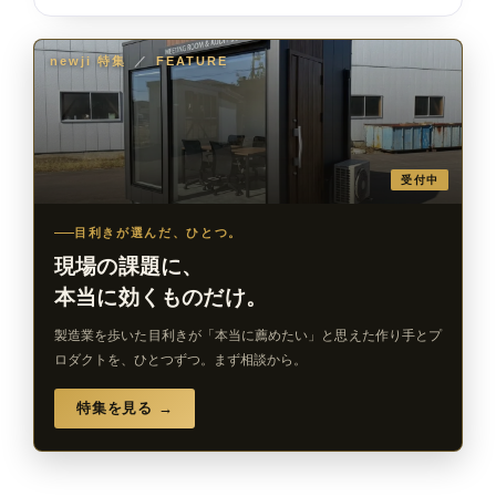
newji 特集
／
FEATURE
受付中
目利きが選んだ、ひとつ。
現場の課題に、
本当に効くものだけ。
製造業を歩いた目利きが「本当に薦めたい」と思えた作り手とプ
ロダクトを、ひとつずつ。まず相談から。
特集を見る →