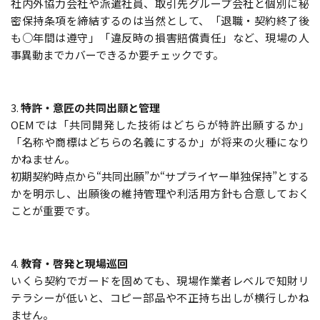
社内外協力会社や派遣社員、取引先グループ会社と個別に秘
密保持条項を締結するのは当然として、「退職・契約終了後
も○年間は遵守」「違反時の損害賠償責任」など、現場の人
事異動までカバーできるか要チェックです。
3.
特許・意匠の共同出願と管理
OEMでは「共同開発した技術はどちらが特許出願するか」
「名称や商標はどちらの名義にするか」が将来の火種になり
かねません。
初期契約時点から“共同出願”か“サプライヤー単独保持”とする
かを明示し、出願後の維持管理や利活用方針も合意しておく
ことが重要です。
4.
教育・啓発と現場巡回
いくら契約でガードを固めても、現場作業者レベルで知財リ
テラシーが低いと、コピー部品や不正持ち出しが横行しかね
ません。