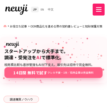
JP
EN
中文
お役立ち記事
OEM商品化を進める際の契約書レビューと知財保護対策
スタートアップから大手まで。
調達・受発注を
AI
で標準化。
相見積比較も進捗管理もAIが下支え。取引先は招待で完全無料。
14日間 無料で試す
クレカ不要・1分／招待企業は完全無料
調達購買ノウハウ