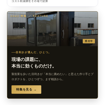
コスト削減額をその場で試算
newji 特集
／
FEATURE
受付中
目利きが選んだ、ひとつ。
現場の課題に、
本当に効くものだけ。
製造業を歩いた目利きが「本当に薦めたい」と思えた作り手とプ
ロダクトを、ひとつずつ。まず相談から。
特集を見る →