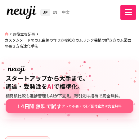
JP
EN
中文
お役立ち記事
カスタムメードのカム曲線の作り方複雑なカムリンク機構の解き方カム図面
の書き方高速化手法
スタートアップから大手まで。
調達・受発注を
AI
で標準化。
相見積比較も進捗管理もAIが下支え。取引先は招待で完全無料。
14日間 無料で試す
クレカ不要・1分／招待企業は完全無料