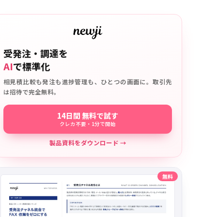
受発注・調達を
AI
で標準化
相見積比較も発注も進捗管理も、ひとつの画面に。取引先
は招待で完全無料。
14日間 無料で試す
クレカ不要・1分で開始
製品資料をダウンロード →
無料