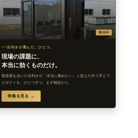
受付中
目利きが選んだ、ひとつ。
現場の課題に、
本当に効くものだけ。
製造業を歩いた目利きが「本当に薦めたい」と思えた作り手とプ
ロダクトを、ひとつずつ。まず相談から。
特集を見る →