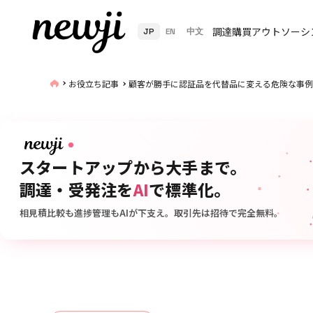
調達購買アウトソーシ
JP
EN
中文
お役立ち記事
顧客が勝手に認証品を代替品に変える危険な事例
スタートアップから大手まで。
調達・受発注を
AI
で標準化。
相見積比較も進捗管理もAIが下支え。取引先は招待で完全無料。