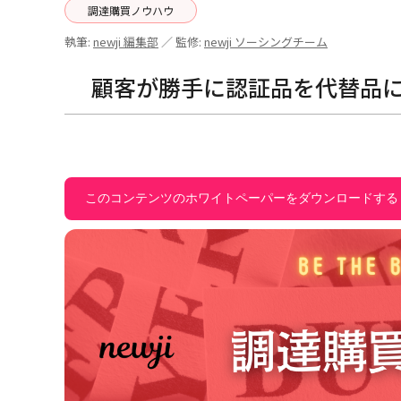
調達購買ノウハウ
執筆:
newji 編集部
／ 監修:
newji ソーシングチーム
顧客が勝手に認証品を代替品
このコンテンツのホワイトペーパーをダウンロードする