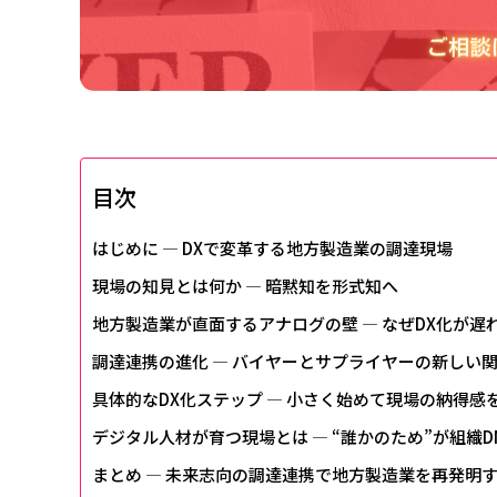
目次
はじめに ― DXで変革する地方製造業の調達現場
現場の知見とは何か ― 暗黙知を形式知へ
地方製造業が直面するアナログの壁 ― なぜDX化が遅
調達連携の進化 ― バイヤーとサプライヤーの新しい
具体的なDX化ステップ ― 小さく始めて現場の納得感
デジタル人材が育つ現場とは ― “誰かのため”が組織D
まとめ ― 未来志向の調達連携で地方製造業を再発明