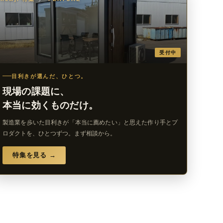
受付中
目利きが選んだ、ひとつ。
現場の課題に、
本当に効くものだけ。
製造業を歩いた目利きが「本当に薦めたい」と思えた作り手とプ
ロダクトを、ひとつずつ。まず相談から。
特集を見る →