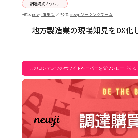
調達購買ノウハウ
執筆:
newji 編集部
／ 監修:
newji ソーシングチーム
地方製造業の現場知見をDX化
このコンテンツのホワイトペーパーをダウンロードする