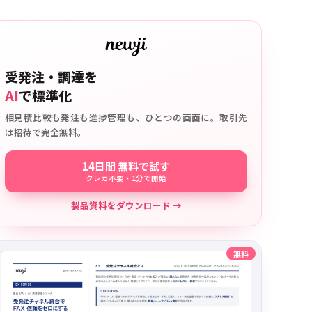
受発注・調達を
AI
で標準化
相見積比較も発注も進捗管理も、ひとつの画面に。取引先
は招待で完全無料。
14日間 無料で試す
クレカ不要・1分で開始
製品資料をダウンロード →
無料