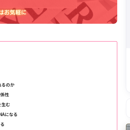
れるのか
関係性
を生む
NAになる
する