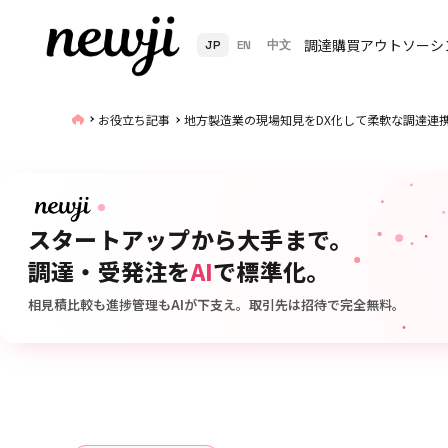
調達購買アウトソーシ
JP
EN
中文
お役立ち記事
地方製造業の現場知見をDX化して柔軟な調達連
スタートアップから大手まで。
調達・受発注を
AI
で標準化。
相見積比較も進捗管理もAIが下支え。取引先は招待で完全無料。