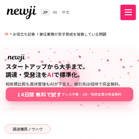
JP
EN
中文
お役立ち記事
兼任業務が若手育成を阻害している問題
スタートアップから大手まで。
調達・受発注を
AI
で標準化。
相見積比較も進捗管理もAIが下支え。取引先は招待で完全無料。
14日間 無料で試す
クレカ不要・1分／招待企業は完全無料
調達購買ノウハウ