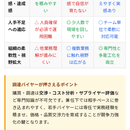
感・達成
を積みやす
感で自信が
えやすく実
感
い
育たない
感あり
人手不足
△ 人員確保
◎ 少人数で
○ チーム単
への適応
が必須で運
現場を回し
位で柔軟に
用困難
やすい
対応可能
組織の柔
△ 他業務理
○ 複数業務
◎ 専門性と
軟性・視
解が進みに
に触れ視野
多能工化を
野拡大
くい
は広がる
両立
調達バイヤーが押さえるポイント
購買・調達は
交渉・コスト分析・サプライヤー評価
な
ど専門知識が不可欠です。兼任下では相手ペースに巻
き込まれやすく、若手バイヤーには専任で実務経験を
積ませ、価格・品質交渉力を育成することが競争力強
化の鍵となります。