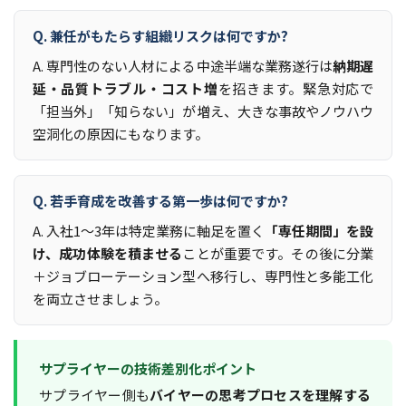
Q. 兼任がもたらす組織リスクは何ですか?
A. 専門性のない人材による中途半端な業務遂行は
納期遅
延・品質トラブル・コスト増
を招きます。緊急対応で
「担当外」「知らない」が増え、大きな事故やノウハウ
空洞化の原因にもなります。
Q. 若手育成を改善する第一歩は何ですか?
A. 入社1～3年は特定業務に軸足を置く
「専任期間」を設
け、成功体験を積ませる
ことが重要です。その後に分業
＋ジョブローテーション型へ移行し、専門性と多能工化
を両立させましょう。
サプライヤーの技術差別化ポイント
サプライヤー側も
バイヤーの思考プロセスを理解する