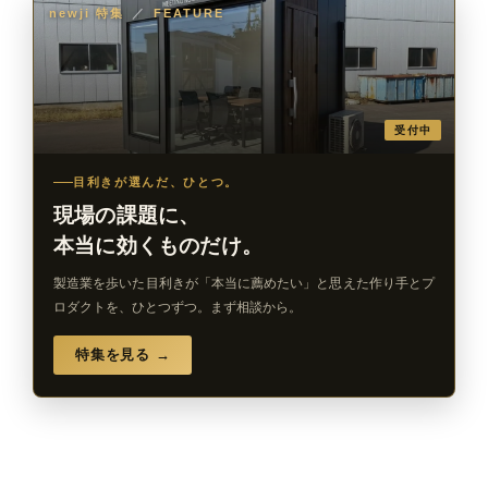
newji 特集
／
FEATURE
受付中
目利きが選んだ、ひとつ。
現場の課題に、
本当に効くものだけ。
製造業を歩いた目利きが「本当に薦めたい」と思えた作り手とプ
ロダクトを、ひとつずつ。まず相談から。
特集を見る →