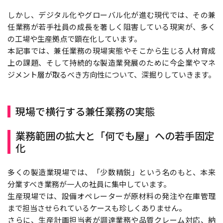
しかし、デジタル化やグローバル化が進む現代では、その兼
任業務が若手社員の成長を著しく阻害している現実が、多く
の工場や生産拠点で顕在化しています。
本記事では、兼任業務の現場実態やそこから生じる人材育成
上の課題、そして持続的な製造業発展のために今企業やマネ
ジメント層が取るべき方向性について、深掘りしていきます。
現場で横行する兼任業務の実態
業務範囲の拡大と「何でも屋」への若手固定
化
多くの製造業現場では、「少数精鋭」という名のもと、本来
分業すべき業務が一人の社員に集中しています。
生産現場では、設備オペレーターが原材料の発注や在庫管理
まで担当させられているケースも珍しくありません。
さらに、生産計画担当者が調達業務や品質クレーム対応、納