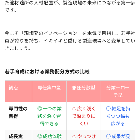
た適材適所の人材配置が、製造現場の未来につながる第一歩
です。
今こそ「現場発のイノベーション」を本気で目指し、若手社
員が誇りを持ち、イキイキと働ける製造現場へと変革してい
きましょう。
若手育成における業務配分方式の比較
観点
専任集中型
兼任分散型
分業＋ロー
テ型
専門性の
◎ 一つの業
△ 広く浅く
○ 軸足を持
習得
務を深く習
で深まりに
ちつつ幅も
得できる
くい
広がる
成長実
◎ 成功体験
△ やっつけ
○ 成果が見