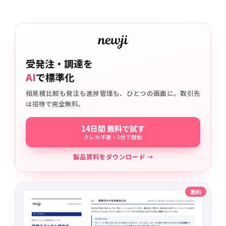
受発注・調達を
AI
で標準化
相見積比較も発注も進捗管理も、ひとつの画面に。取引先
は招待で完全無料。
14日間 無料で試す
クレカ不要・1分で開始
製品資料をダウンロード →
無料