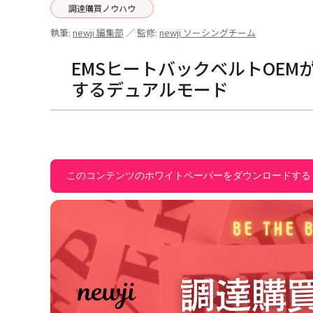
調達購買ノウハウ
執筆:
newji 編集部
／ 監修:
newji ソーシングチーム
EMSヒートバックベルトOE
するデュアルモード
このコンテンツのホワイトペーパーをダウンロードする