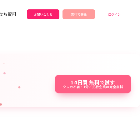
立ち資料
お問い合わせ
無料で登録
ログイン
14日間 無料で試す
クレカ不要・1分／招待企業は完全無料