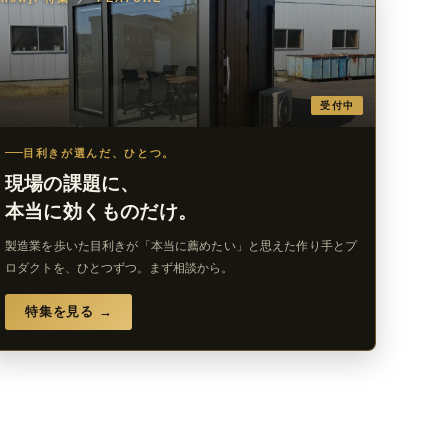
受付中
目利きが選んだ、ひとつ。
現場の課題に、
本当に効くものだけ。
製造業を歩いた目利きが「本当に薦めたい」と思えた作り手とプ
ロダクトを、ひとつずつ。まず相談から。
特集を見る →