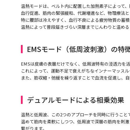
温熱モードは、ベルト内に配置した加熱素子によって、
血行促進、筋肉の緊張緩和、代謝増進など、物理療法と
特に腰部は冷えやすく、血行不良による疲労物質の蓄積
温熱によって普段届きづらい深層までじんわりと温める
EMSモード（低周波刺激）の特
EMSは皮膚の表層だけでなく、低周波特有の浸透力を
これによって、運動不足で衰えがちなインナーマッスル
また、筋収縮・弛緩を繰り返すことで血流を促進し、自
デュアルモードによる相乗効果
温熱と低周波、この2つのアプローチを同時に行うこと
温めて筋肉を柔軟にしつつ、低周波で深層の筋肉を刺激―
繋がります。