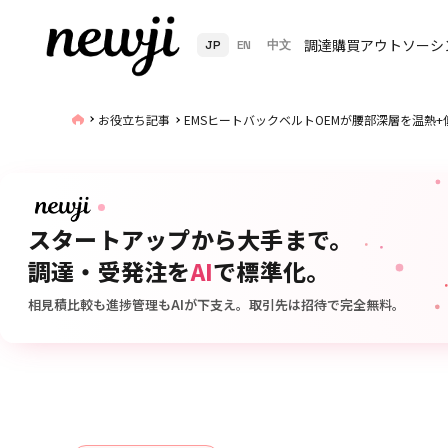
調達購買アウトソーシ
JP
EN
中文
お役立ち記事
EMSヒートバックベルトOEMが腰部深層を温熱
スタートアップから大手まで。
調達・受発注を
AI
で標準化。
相見積比較も進捗管理もAIが下支え。取引先は招待で完全無料。