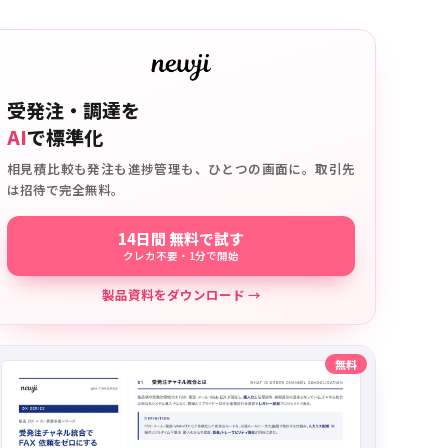
受発注・調達を
AI
で標準化
相見積比較も発注も進捗管理も、ひとつの画面に。取引先
は招待で完全無料。
14日間 無料で試す
クレカ不要・1分で開始
製品資料をダウンロード →
無料