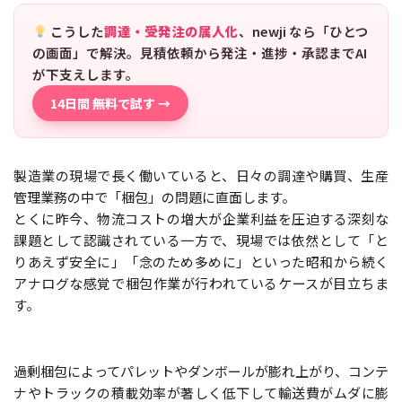
こうした
調達・受発注の属人化
、newji なら「ひとつ
の画面」で解決。見積依頼から発注・進捗・承認までAI
が下支えします。
14日間 無料で試す →
製造業の現場で長く働いていると、日々の調達や購買、生産
管理業務の中で「梱包」の問題に直面します。
とくに昨今、物流コストの増大が企業利益を圧迫する深刻な
課題として認識されている一方で、現場では依然として「と
りあえず安全に」「念のため多めに」といった昭和から続く
アナログな感覚で梱包作業が行われているケースが目立ちま
す。
過剰梱包によってパレットやダンボールが膨れ上がり、コンテ
ナやトラックの積載効率が著しく低下して輸送費がムダに膨