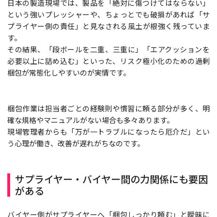
日本の製造現場では、製品を「絶対に傷つけてはならない」
という強いプレッシャーや、ちょっとでも破損があれば「サ
プライヤー側の責任」と見なされる風土が根強く残っていま
す。
その結果、「段ボールを二重、三重に」「エアクッションを
必要以上に詰め込む」といった、リスク極小化のための過剰
梱包が常態化しやすいのが実情です。
梱包作業は担当者ごとの経験則や慣習に頼る部分が多く、明
確な規格やマニュアルがない場合も多々あります。
現場管理者からも「万が一トラブルになったら厄介だ」とい
う心理が働き、改善が遅れがちなのです。
サプライヤー・バイヤー間の力関係にも要因
がある
バイヤー側がサプライヤーへ「梱包しっかり頼む」と曖昧に