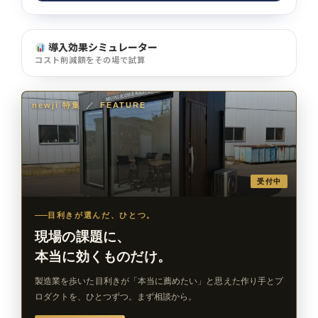
導入効果シミュレーター
コスト削減額をその場で試算
newji 特集
／
FEATURE
受付中
目利きが選んだ、ひとつ。
現場の課題に、
本当に効くものだけ。
製造業を歩いた目利きが「本当に薦めたい」と思えた作り手とプ
ロダクトを、ひとつずつ。まず相談から。