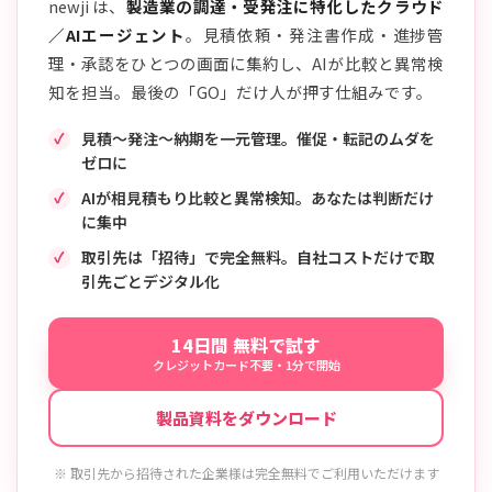
newji は、
製造業の調達・受発注に特化したクラウド
／AIエージェント
。見積依頼・発注書作成・進捗管
理・承認をひとつの画面に集約し、AIが比較と異常検
知を担当。最後の「GO」だけ人が押す仕組みです。
見積〜発注〜納期を一元管理。催促・転記のムダを
ゼロに
AIが相見積もり比較と異常検知。あなたは判断だけ
に集中
取引先は「招待」で完全無料。自社コストだけで取
引先ごとデジタル化
14日間 無料で試す
クレジットカード不要・1分で開始
製品資料をダウンロード
※ 取引先から招待された企業様は完全無料でご利用いただけます