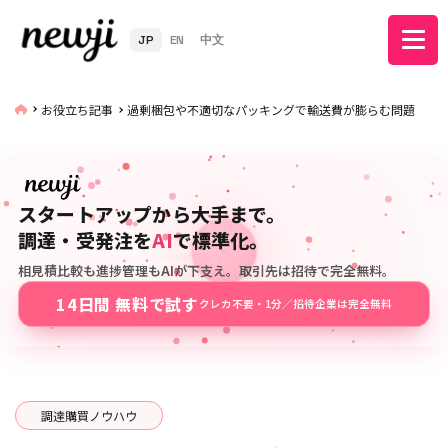
JP
EN
中文
お役立ち記事
過剰梱包や不適切なパッキングで輸送費が膨らむ問題
スタートアップから大手まで。
調達・受発注を
AI
で標準化。
相見積比較も進捗管理もAIが下支え。取引先は招待で完全無料。
14日間 無料で試す
クレカ不要・1分／招待企業は完全無料
調達購買ノウハウ