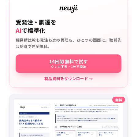
受発注・調達を
AI
で標準化
相見積比較も発注も進捗管理も、ひとつの画面に。取引先
は招待で完全無料。
14日間 無料で試す
クレカ不要・1分で開始
製品資料をダウンロード →
無料