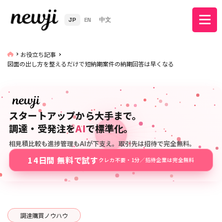
JP
EN
中文
お役立ち記事
図面の出し方を整えるだけで短納期案件の納期回答は早くなる
スタートアップから大手まで。
調達・受発注を
AI
で標準化。
相見積比較も進捗管理もAIが下支え。取引先は招待で完全無料。
14日間 無料で試す
クレカ不要・1分／招待企業は完全無料
調達購買ノウハウ