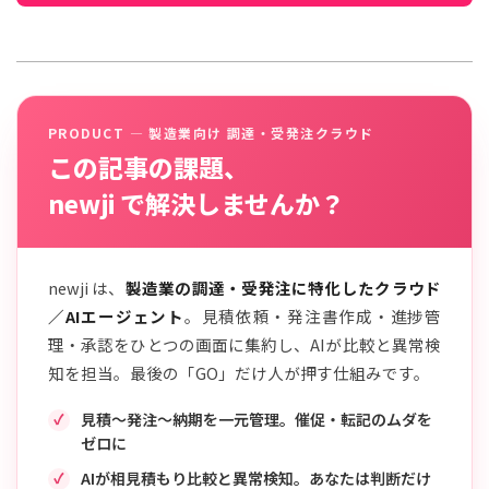
PRODUCT — 製造業向け 調達・受発注クラウド
この記事の課題、
newji で解決しませんか？
newji は、
製造業の調達・受発注に特化したクラウド
／AIエージェント
。見積依頼・発注書作成・進捗管
理・承認をひとつの画面に集約し、AIが比較と異常検
知を担当。最後の「GO」だけ人が押す仕組みです。
見積〜発注〜納期を一元管理。催促・転記のムダを
ゼロに
AIが相見積もり比較と異常検知。あなたは判断だけ