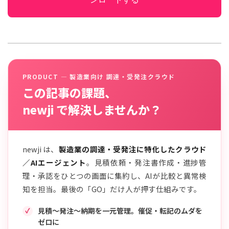
PRODUCT — 製造業向け 調達・受発注クラウド
この記事の課題、
newji で解決しませんか？
newji は、
製造業の調達・受発注に特化したクラウド
／AIエージェント
。見積依頼・発注書作成・進捗管
理・承認をひとつの画面に集約し、AIが比較と異常検
知を担当。最後の「GO」だけ人が押す仕組みです。
見積〜発注〜納期を一元管理。催促・転記のムダを
ゼロに