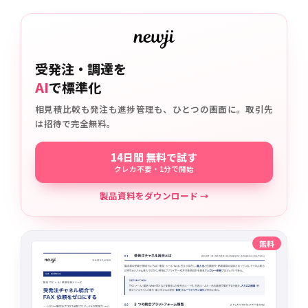
受発注・調達を
AI
で標準化
相見積比較も発注も進捗管理も、ひとつの画面に。取引先
は招待で完全無料。
14日間 無料で試す
クレカ不要・1分で開始
製品資料をダウンロード →
無料