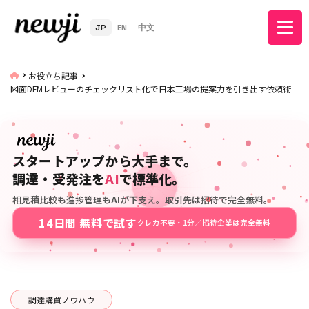
JP
EN
中文
お役立ち記事
図面DFMレビューのチェックリスト化で日本工場の提案力を引き出す依頼術
スタートアップから大手まで。
調達・受発注を
AI
で標準化。
相見積比較も進捗管理もAIが下支え。取引先は招待で完全無料。
14日間 無料で試す
クレカ不要・1分／招待企業は完全無料
調達購買ノウハウ