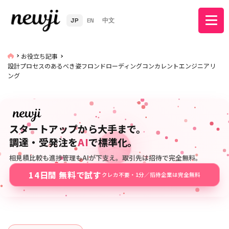
JP
EN
中文
お役立ち記事
設計プロセスのあるべき姿フロンドローディングコンカレントエンジニアリ
ング
スタートアップから大手まで。
調達・受発注を
AI
で標準化。
相見積比較も進捗管理もAIが下支え。取引先は招待で完全無料。
14日間 無料で試す
クレカ不要・1分／招待企業は完全無料