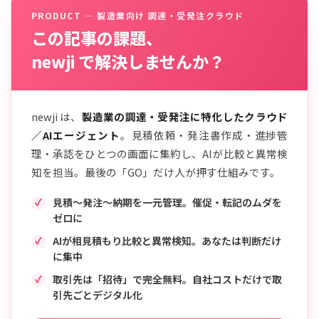
PRODUCT — 製造業向け 調達・受発注クラウド
この記事の課題、
newji で解決しませんか？
newji は、
製造業の調達・受発注に特化したクラウド
／AIエージェント
。見積依頼・発注書作成・進捗管
理・承認をひとつの画面に集約し、AIが比較と異常検
知を担当。最後の「GO」だけ人が押す仕組みです。
見積〜発注〜納期を一元管理。催促・転記のムダを
ゼロに
AIが相見積もり比較と異常検知。あなたは判断だけ
に集中
取引先は「招待」で完全無料。自社コストだけで取
引先ごとデジタル化