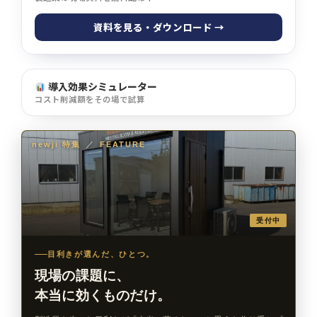
資料を見る・ダウンロード →
導入効果シミュレーター
コスト削減額をその場で試算
newji 特集
／
FEATURE
受付中
目利きが選んだ、ひとつ。
現場の課題に、
本当に効くものだけ。