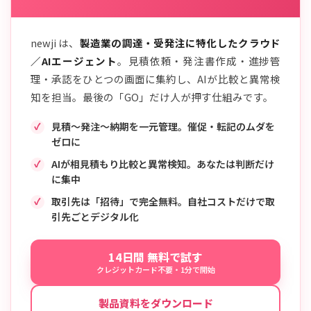
newji は、
製造業の調達・受発注に特化したクラウド
／AIエージェント
。見積依頼・発注書作成・進捗管
理・承認をひとつの画面に集約し、AIが比較と異常検
知を担当。最後の「GO」だけ人が押す仕組みです。
見積〜発注〜納期を一元管理。催促・転記のムダを
ゼロに
AIが相見積もり比較と異常検知。あなたは判断だけ
に集中
取引先は「招待」で完全無料。自社コストだけで取
引先ごとデジタル化
14日間 無料で試す
クレジットカード不要・1分で開始
製品資料をダウンロード