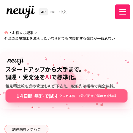
JP
EN
中文
お役立ち記事
外注の金属加工を減らしたいなら何でも内製化する発想が一番危ない
スタートアップから大手まで。
調達・受発注を
AI
で標準化。
相見積比較も進捗管理もAIが下支え。取引先は招待で完全無料。
14日間 無料で試す
クレカ不要・1分／招待企業は完全無料
調達購買ノウハウ