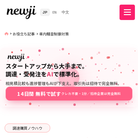
JP
EN
中文
お役立ち記事
車内騒音制御対策
スタートアップから大手まで。
調達・受発注を
AI
で標準化。
相見積比較も進捗管理もAIが下支え。取引先は招待で完全無料。
14日間 無料で試す
クレカ不要・1分／招待企業は完全無料
調達購買ノウハウ