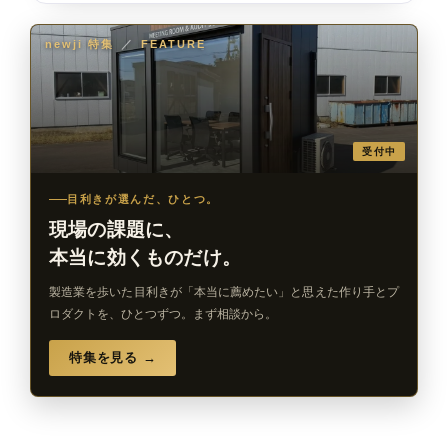
newji 特集
／
FEATURE
受付中
目利きが選んだ、ひとつ。
現場の課題に、
本当に効くものだけ。
製造業を歩いた目利きが「本当に薦めたい」と思えた作り手とプ
ロダクトを、ひとつずつ。まず相談から。
特集を見る →