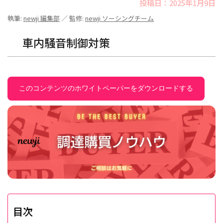
投稿日：2025年1月9日
執筆:
newji 編集部
／ 監修:
newji ソーシングチーム
車内騒音制御対策
このコンテンツのホワイトペーパーをダウンロードする
目次