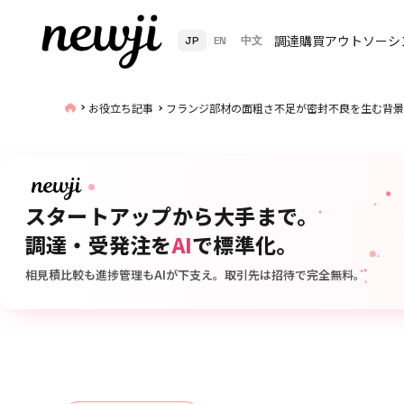
調達購買アウトソーシ
JP
EN
中文
お役立ち記事
フランジ部材の面粗さ不足が密封不良を生む背景
スタートアップから大手まで。
調達・受発注を
AI
で標準化。
相見積比較も進捗管理もAIが下支え。取引先は招待で完全無料。