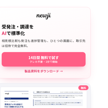
受発注・調達を
AI
で標準化
相見積比較も発注も進捗管理も、ひとつの画面に。取引先
は招待で完全無料。
14日間 無料で試す
クレカ不要・1分で開始
製品資料をダウンロード →
無料