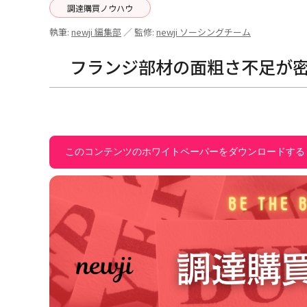
調達購買ノウハウ
執筆:
newji 編集部
／ 監修:
newji ソーシングチーム
フランジ部材の面粗さ不足が
このコンテンツのホワイトペーパーをダウンロードする