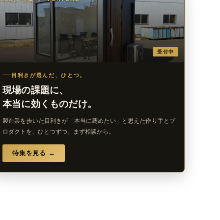
受付中
目利きが選んだ、ひとつ。
現場の課題に、
本当に効くものだけ。
製造業を歩いた目利きが「本当に薦めたい」と思えた作り手とプ
ロダクトを、ひとつずつ。まず相談から。
特集を見る →