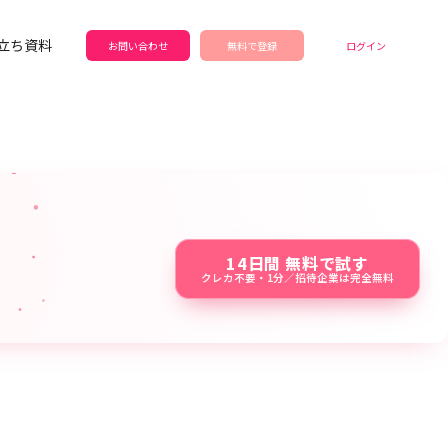
立ち資料
お問い合わせ
無料で登録
ログイン
14日間 無料で試す
クレカ不要・1分／招待企業は完全無料