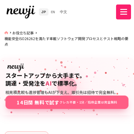
JP
EN
中文
お役立ち記事
機能安全ISO26262を満たす車載ソフトウェア開発プロセスとテスト戦略の要
点
スタートアップから大手まで。
調達・受発注を
AI
で標準化。
相見積比較も進捗管理もAIが下支え。取引先は招待で完全無料。
14日間 無料で試す
クレカ不要・1分／招待企業は完全無料