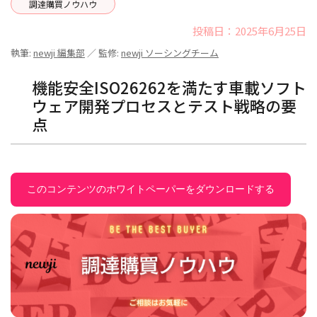
調達購買ノウハウ
投稿日：2025年6月25日
執筆:
newji 編集部
／ 監修:
newji ソーシングチーム
機能安全ISO26262を満たす車載ソフト
ウェア開発プロセスとテスト戦略の要
点
このコンテンツのホワイトペーパーをダウンロードする