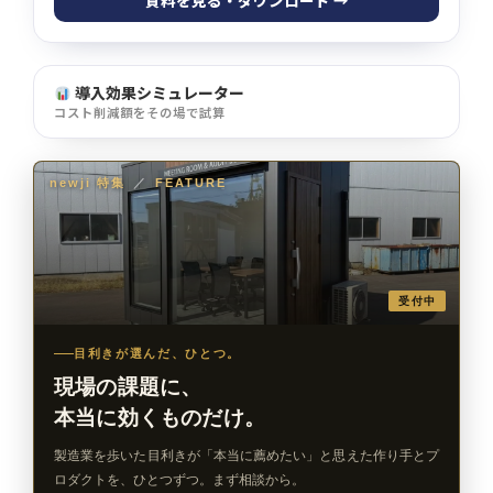
資料を見る・ダウンロード →
導入効果シミュレーター
コスト削減額をその場で試算
newji 特集
／
FEATURE
受付中
目利きが選んだ、ひとつ。
現場の課題に、
本当に効くものだけ。
製造業を歩いた目利きが「本当に薦めたい」と思えた作り手とプ
ロダクトを、ひとつずつ。まず相談から。