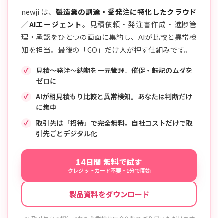
newji は、
製造業の調達・受発注に特化したクラウド
／AIエージェント
。見積依頼・発注書作成・進捗管
理・承認をひとつの画面に集約し、AIが比較と異常検
知を担当。最後の「GO」だけ人が押す仕組みです。
見積〜発注〜納期を一元管理。催促・転記のムダを
ゼロに
AIが相見積もり比較と異常検知。あなたは判断だけ
に集中
取引先は「招待」で完全無料。自社コストだけで取
引先ごとデジタル化
14日間 無料で試す
クレジットカード不要・1分で開始
製品資料をダウンロード