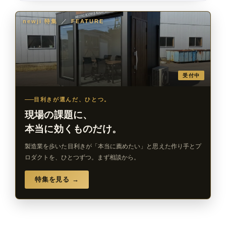
newji 特集
／
FEATURE
受付中
目利きが選んだ、ひとつ。
現場の課題に、
本当に効くものだけ。
製造業を歩いた目利きが「本当に薦めたい」と思えた作り手とプ
ロダクトを、ひとつずつ。まず相談から。
特集を見る →