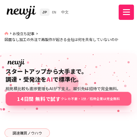
JP
EN
中文
お役立ち記事
図面なし加工の外注で再製作が起きる会社は何を共有していないのか
スタートアップから大手まで。
調達・受発注を
AI
で標準化。
相見積比較も進捗管理もAIが下支え。取引先は招待で完全無料。
14日間 無料で試す
クレカ不要・1分／招待企業は完全無料
調達購買ノウハウ