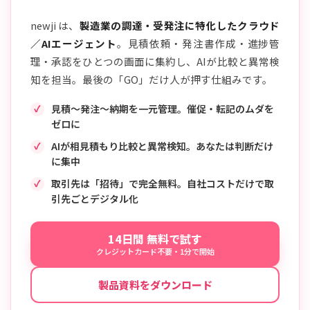
newji は、
製造業の調達・受発注に特化したクラウド
／AIエージェント
。見積依頼・発注書作成・進捗管
理・承認をひとつの画面に集約し、AIが比較と異常検
知を担当。最後の「GO」だけ人が押す仕組みです。
見積〜発注〜納期を一元管理。催促・転記のムダを
ゼロに
AIが相見積もり比較と異常検知。あなたは判断だけ
に集中
取引先は「招待」で完全無料。自社コストだけで取
引先ごとデジタル化
14日間 無料で試す
クレジットカード不要・1分で開始
製品資料をダウンロード