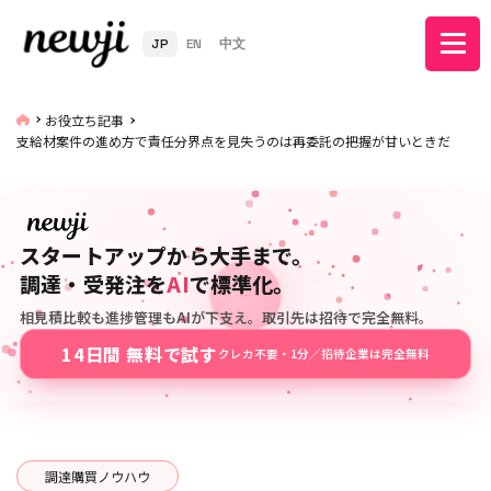
JP
EN
中文
お役立ち記事
支給材案件の進め方で責任分界点を見失うのは再委託の把握が甘いときだ
スタートアップから大手まで。
調達・受発注を
AI
で標準化。
相見積比較も進捗管理もAIが下支え。取引先は招待で完全無料。
14日間 無料で試す
クレカ不要・1分／招待企業は完全無料
調達購買ノウハウ