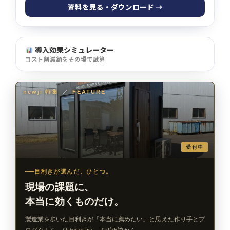
資料を見る・ダウンロード →
導入効果シミュレーター
コスト削減額をその場で試算
newji 特集
／
FEATURE
受付中
目利きが選んだ、ひとつ。
現場の課題に、
本当に効くものだけ。
製造業を歩いた目利きが「本当に薦めたい」と思えた作り手とプ