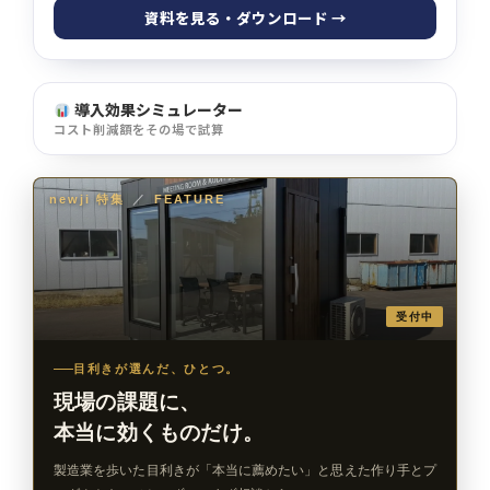
資料を見る・ダウンロード →
導入効果シミュレーター
コスト削減額をその場で試算
newji 特集
／
FEATURE
受付中
目利きが選んだ、ひとつ。
現場の課題に、
本当に効くものだけ。
製造業を歩いた目利きが「本当に薦めたい」と思えた作り手とプ