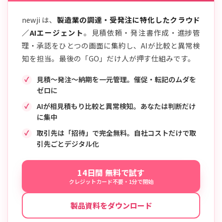
newji は、
製造業の調達・受発注に特化したクラウド
／AIエージェント
。見積依頼・発注書作成・進捗管
理・承認をひとつの画面に集約し、AIが比較と異常検
知を担当。最後の「GO」だけ人が押す仕組みです。
見積〜発注〜納期を一元管理。催促・転記のムダを
ゼロに
AIが相見積もり比較と異常検知。あなたは判断だけ
に集中
取引先は「招待」で完全無料。自社コストだけで取
引先ごとデジタル化
14日間 無料で試す
クレジットカード不要・1分で開始
製品資料をダウンロード