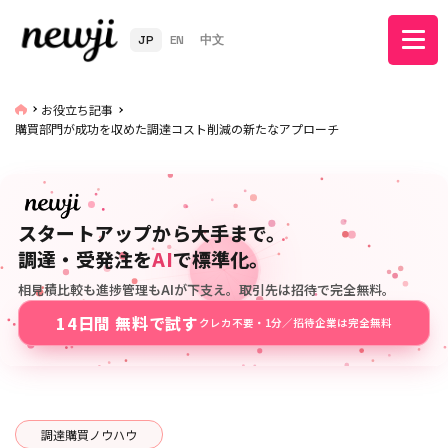
JP
EN
中文
お役立ち記事
購買部門が成功を収めた調達コスト削減の新たなアプローチ
スタートアップから大手まで。
調達・受発注を
AI
で標準化。
相見積比較も進捗管理もAIが下支え。取引先は招待で完全無料。
14日間 無料で試す
クレカ不要・1分／招待企業は完全無料
調達購買ノウハウ