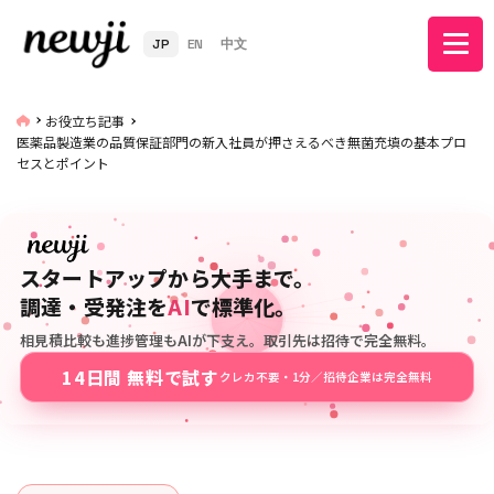
JP
EN
中文
お役立ち記事
医薬品製造業の品質保証部門の新入社員が押さえるべき無菌充填の基本プロ
セスとポイント
スタートアップから大手まで。
調達・受発注を
AI
で標準化。
相見積比較も進捗管理もAIが下支え。取引先は招待で完全無料。
14日間 無料で試す
クレカ不要・1分／招待企業は完全無料