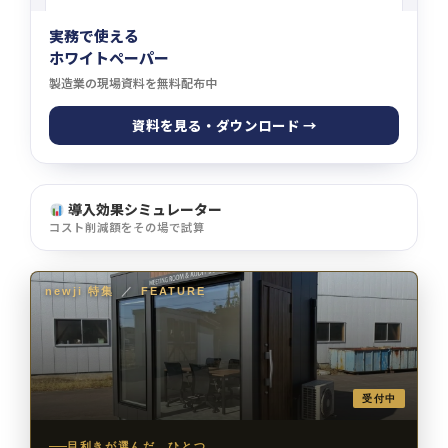
実務で使える
ホワイトペーパー
製造業の現場資料を無料配布中
資料を見る・ダウンロード →
導入効果シミュレーター
コスト削減額をその場で試算
newji 特集
／
FEATURE
受付中
目利きが選んだ、ひとつ。