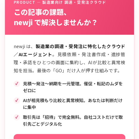
PRODUCT — 製造業向け 調達・受発注クラウド
この記事の課題、
newji で解決しませんか？
newji は、
製造業の調達・受発注に特化したクラウド
／AIエージェント
。見積依頼・発注書作成・進捗管
理・承認をひとつの画面に集約し、AIが比較と異常検
知を担当。最後の「GO」だけ人が押す仕組みです。
見積〜発注〜納期を一元管理。催促・転記のムダを
ゼロに
AIが相見積もり比較と異常検知。あなたは判断だけ
に集中
取引先は「招待」で完全無料。自社コストだけで取
引先ごとデジタル化