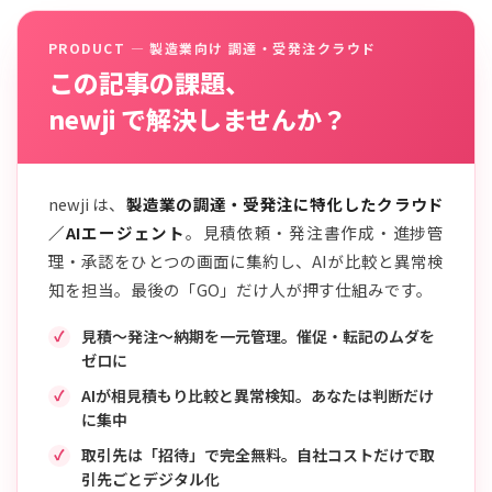
PRODUCT — 製造業向け 調達・受発注クラウド
この記事の課題、
newji で解決しませんか？
newji は、
製造業の調達・受発注に特化したクラウド
／AIエージェント
。見積依頼・発注書作成・進捗管
理・承認をひとつの画面に集約し、AIが比較と異常検
知を担当。最後の「GO」だけ人が押す仕組みです。
見積〜発注〜納期を一元管理。催促・転記のムダを
ゼロに
AIが相見積もり比較と異常検知。あなたは判断だけ
に集中
取引先は「招待」で完全無料。自社コストだけで取
引先ごとデジタル化