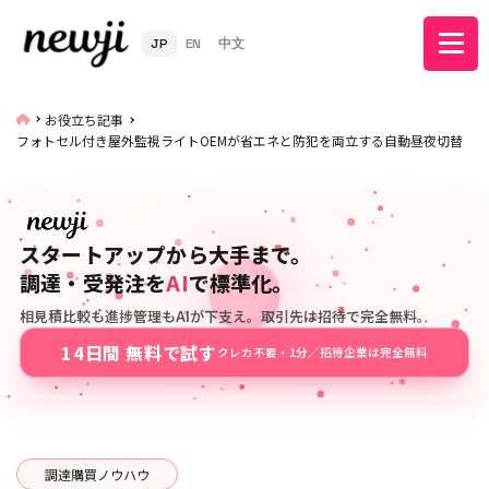
JP
EN
中文
お役立ち記事
フォトセル付き屋外監視ライトOEMが省エネと防犯を両立する自動昼夜切替
スタートアップから大手まで。
調達・受発注を
AI
で標準化。
相見積比較も進捗管理もAIが下支え。取引先は招待で完全無料。
14日間 無料で試す
クレカ不要・1分／招待企業は完全無料
調達購買ノウハウ