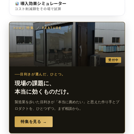
導入効果シミュレーター
コスト削減額をその場で試算
newji 特集
／
FEATURE
受付中
目利きが選んだ、ひとつ。
現場の課題に、
本当に効くものだけ。
製造業を歩いた目利きが「本当に薦めたい」と思えた作り手とプ
ロダクトを、ひとつずつ。まず相談から。
特集を見る →