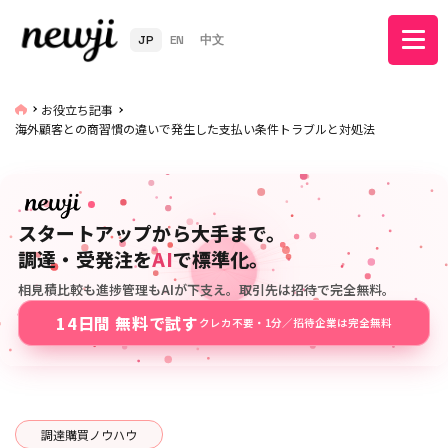
JP
EN
中文
お役立ち記事
海外顧客との商習慣の違いで発生した支払い条件トラブルと対処法
スタートアップから大手まで。
調達・受発注を
AI
で標準化。
相見積比較も進捗管理もAIが下支え。取引先は招待で完全無料。
14日間 無料で試す
クレカ不要・1分／招待企業は完全無料
調達購買ノウハウ