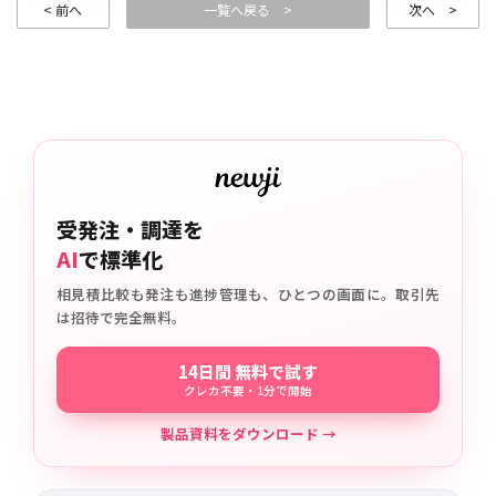
< 前へ
一覧へ戻る >
次へ >
受発注・調達を
AI
で標準化
相見積比較も発注も進捗管理も、ひとつの画面に。取引先
は招待で完全無料。
14日間 無料で試す
クレカ不要・1分で開始
製品資料をダウンロード →