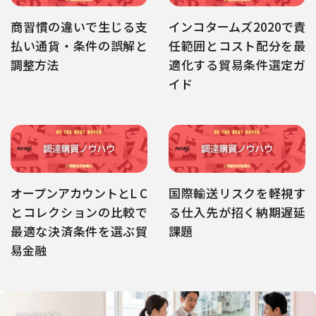
商習慣の違いで生じる支
インコタームズ2020で責
払い通貨・条件の誤解と
任範囲とコスト配分を最
調整方法
適化する貿易条件選定ガ
イド
オープンアカウントとL C
国際輸送リスクを軽視す
とコレクションの比較で
る仕入先が招く納期遅延
最適な決済条件を選ぶ貿
課題
易金融