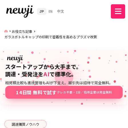
JP
EN
中文
お役立ち記事
ガラスボトルキャップの印刷で密着性を高めるプラズマ改質
スタートアップから大手まで。
調達・受発注を
AI
で標準化。
相見積比較も進捗管理もAIが下支え。取引先は招待で完全無料。
14日間 無料で試す
クレカ不要・1分／招待企業は完全無料
調達購買ノウハウ