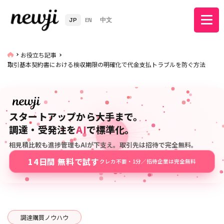
JP
EN
中文
お役立ち記事
取引基本契約書における検収期限の明確化で代金支払トラブルを防ぐ方法
スタートアップから大手まで。
調達・受発注を
AI
で標準化。
相見積比較も進捗管理もAIが下支え。取引先は招待で完全無料。
14日間 無料で試す
クレカ不要・1分／招待企業は完全無料
調達購買ノウハウ