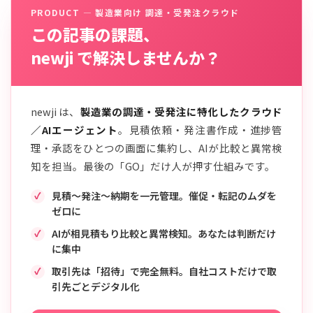
PRODUCT — 製造業向け 調達・受発注クラウド
この記事の課題、
newji で解決しませんか？
newji は、
製造業の調達・受発注に特化したクラウド
／AIエージェント
。見積依頼・発注書作成・進捗管
理・承認をひとつの画面に集約し、AIが比較と異常検
知を担当。最後の「GO」だけ人が押す仕組みです。
見積〜発注〜納期を一元管理。催促・転記のムダを
ゼロに
AIが相見積もり比較と異常検知。あなたは判断だけ
に集中
取引先は「招待」で完全無料。自社コストだけで取
引先ごとデジタル化