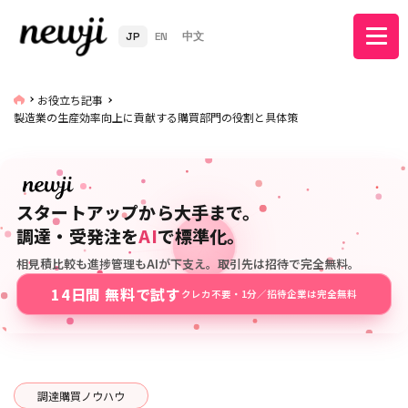
JP
EN
中文
お役立ち記事
製造業の生産効率向上に貢献する購買部門の役割と具体策
スタートアップから大手まで。
調達・受発注を
AI
で標準化。
相見積比較も進捗管理もAIが下支え。取引先は招待で完全無料。
14日間 無料で試す
クレカ不要・1分／招待企業は完全無料
調達購買ノウハウ