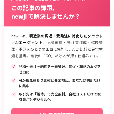
この記事の課題、
newji で解決しませんか？
newji は、
製造業の調達・受発注に特化したクラウド
／AIエージェント
。見積依頼・発注書作成・進捗管
理・承認をひとつの画面に集約し、AIが比較と異常検
知を担当。最後の「GO」だけ人が押す仕組みです。
見積〜発注〜納期を一元管理。催促・転記のムダを
ゼロに
AIが相見積もり比較と異常検知。あなたは判断だけ
に集中
取引先は「招待」で完全無料。自社コストだけで取
引先ごとデジタル化