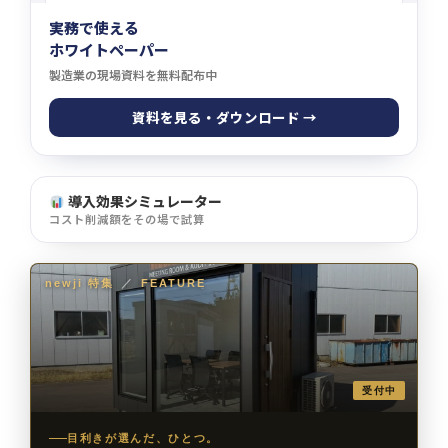
実務で使える
ホワイトペーパー
製造業の現場資料を無料配布中
資料を見る・ダウンロード →
導入効果シミュレーター
コスト削減額をその場で試算
newji 特集
／
FEATURE
受付中
目利きが選んだ、ひとつ。