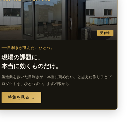
受付中
目利きが選んだ、ひとつ。
現場の課題に、
本当に効くものだけ。
製造業を歩いた目利きが「本当に薦めたい」と思えた作り手とプ
ロダクトを、ひとつずつ。まず相談から。
特集を見る →