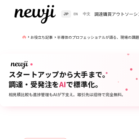
調達購買アウトソーシ
JP
EN
中文
お役立ち記事
半導体のプロフェッショナルが語る、現場の課題
スタートアップから大手まで。
調達・受発注を
AI
で標準化。
相見積比較も進捗管理もAIが下支え。取引先は招待で完全無料。