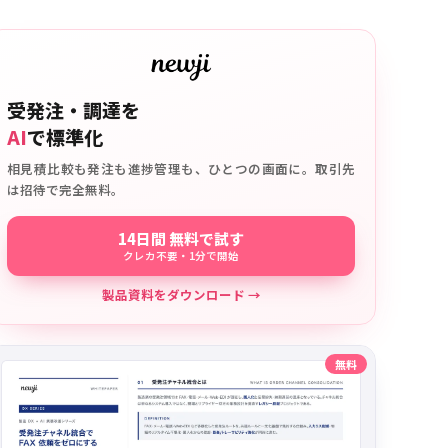
受発注・調達を
AI
で標準化
相見積比較も発注も進捗管理も、ひとつの画面に。取引先
は招待で完全無料。
14日間 無料で試す
クレカ不要・1分で開始
製品資料をダウンロード →
無料