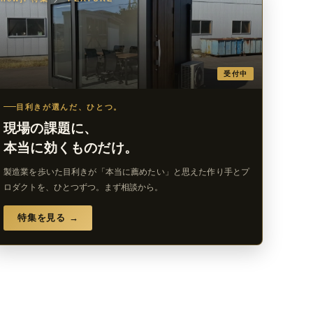
受付中
目利きが選んだ、ひとつ。
現場の課題に、
本当に効くものだけ。
製造業を歩いた目利きが「本当に薦めたい」と思えた作り手とプ
ロダクトを、ひとつずつ。まず相談から。
特集を見る →