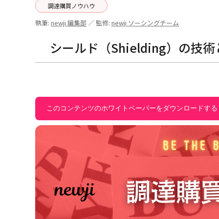
調達購買ノウハウ
執筆:
newji 編集部
／ 監修:
newji ソーシングチーム
シールド（Shielding）の
このコンテンツのホワイトペーパーをダウンロードする