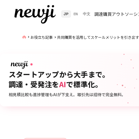
調達購買アウトソーシ
JP
EN
中文
お役立ち記事
共同購買を活用してスケールメリットを引き出す
スタートアップから大手まで。
調達・受発注を
AI
で標準化。
相見積比較も進捗管理もAIが下支え。取引先は招待で完全無料。