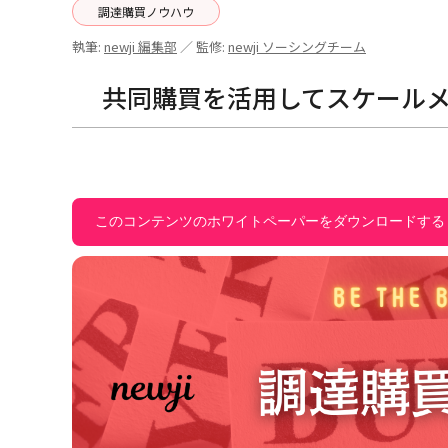
調達購買ノウハウ
執筆:
newji 編集部
／ 監修:
newji ソーシングチーム
共同購買を活用してスケール
このコンテンツのホワイトペーパーをダウンロードする