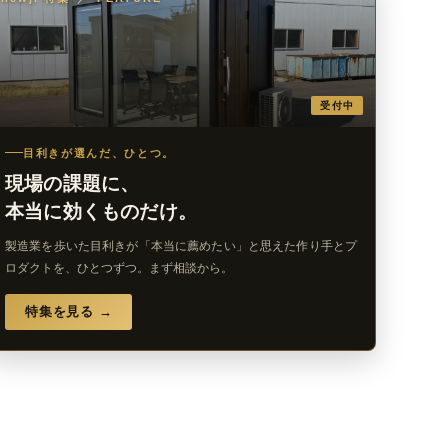
受付中
目利きが選んだ、ひとつ。
現場の課題に、
本当に効くものだけ。
製造業を歩いた目利きが「本当に薦めたい」と思えた作り手とプ
ロダクトを、ひとつずつ。まず相談から。
特集を見る →