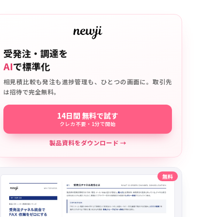
受発注・調達を
AI
で標準化
相見積比較も発注も進捗管理も、ひとつの画面に。取引先
は招待で完全無料。
14日間 無料で試す
クレカ不要・1分で開始
製品資料をダウンロード →
無料