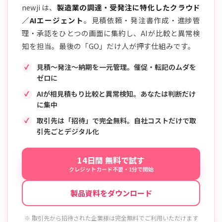
newji は、
製造業の調達・受発注に特化したクラウド
／AIエージェント
。見積依頼・発注書作成・進捗管
理・承認をひとつの画面に集約し、AIが比較と異常検
知を担当。最後の「GO」だけ人が押す仕組みです。
見積〜発注〜納期を一元管理。催促・転記のムダを
ゼロに
AIが相見積もり比較と異常検知。あなたは判断だけ
に集中
取引先は「招待」で完全無料。自社コストだけで取
引先ごとデジタル化
14日間 無料で試す
クレジットカード不要・1分で開始
製品資料をダウンロード
※ 取引先から招待された企業様は完全無料でご利用いただけます