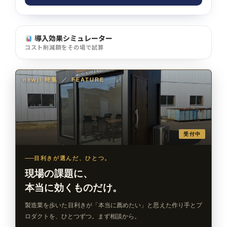
導入効果シミュレーター
コスト削減額をその場で試算
newji 特集
／
FEATURE
受付中
目利きが選んだ、ひとつ。
現場の課題に、
本当に効くものだけ。
製造業を歩いた目利きが「本当に薦めたい」と思えた作り手とプ
ロダクトを、ひとつずつ。まず相談から。