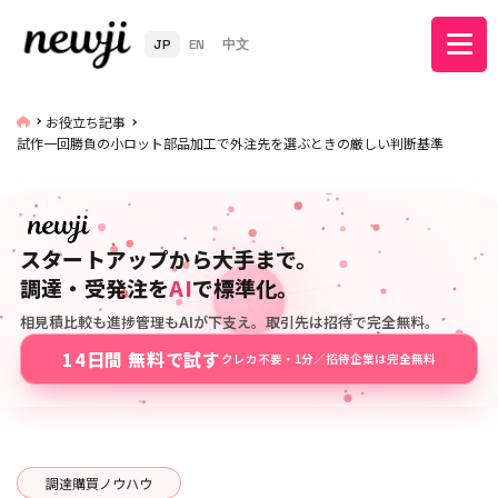
JP
EN
中文
お役立ち記事
試作一回勝負の小ロット部品加工で外注先を選ぶときの厳しい判断基準
スタートアップから大手まで。
調達・受発注を
AI
で標準化。
相見積比較も進捗管理もAIが下支え。取引先は招待で完全無料。
14日間 無料で試す
クレカ不要・1分／招待企業は完全無料
調達購買ノウハウ