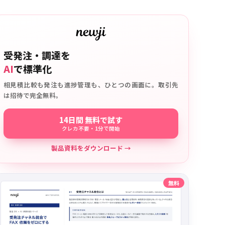
受発注・調達を
AI
で標準化
相見積比較も発注も進捗管理も、ひとつの画面に。取引先
は招待で完全無料。
14日間 無料で試す
クレカ不要・1分で開始
製品資料をダウンロード →
無料