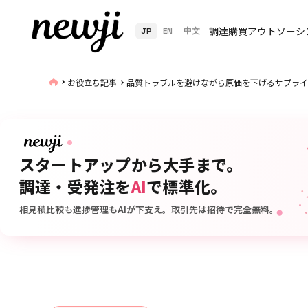
調達購買アウトソーシ
JP
EN
中文
お役立ち記事
品質トラブルを避けながら原価を下げるサプライ
スタートアップから大手まで。
調達・受発注を
AI
で標準化。
相見積比較も進捗管理もAIが下支え。取引先は招待で完全無料。