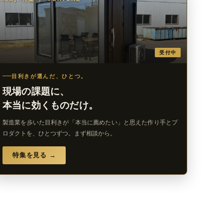
受付中
目利きが選んだ、ひとつ。
現場の課題に、
本当に効くものだけ。
製造業を歩いた目利きが「本当に薦めたい」と思えた作り手とプ
ロダクトを、ひとつずつ。まず相談から。
特集を見る →