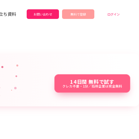
立ち資料
お問い合わせ
無料で登録
ログイン
14日間 無料で試す
クレカ不要・1分／招待企業は完全無料